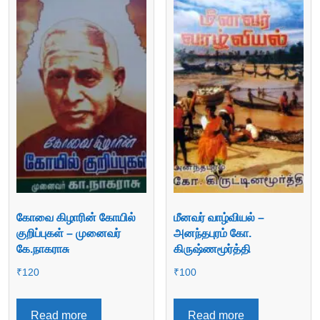
கோவை கிழாரின் கோயில்
மீனவர் வாழ்வியல் –
குறிப்புகள் – முனைவர்
அனந்தபுரம் கோ.
கே.நாகராசு
கிருஷ்ணமூர்த்தி
₹
120
₹
100
Read more
Read more