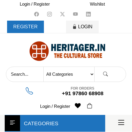
skip
Login / Register
Wishlist
to
content
REGISTER
LOGIN
FOR ORDERS
+91 97860 68908
Login / Register
CATEGORIES