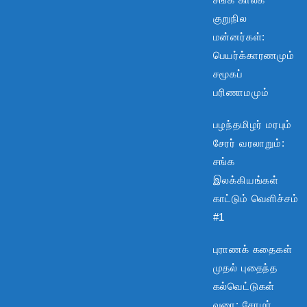
குறுநில
மன்னர்கள்:
பெயர்க்காரணமும்
சமூகப்
பரிணாமமும்
பழந்தமிழர் மரபும்
சேரர் வரலாறும்:
சங்க
இலக்கியங்கள்
காட்டும் வெளிச்சம்
#1
புராணக் கதைகள்
முதல் புதைந்த
கல்வெட்டுகள்
வரை: சோழர்