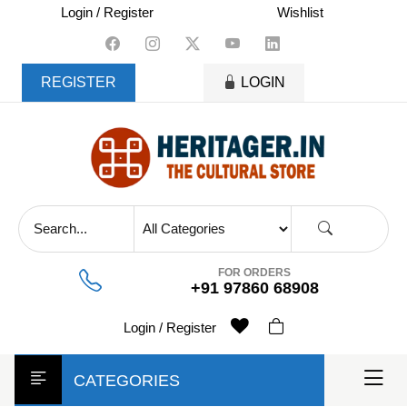
skip
Login / Register
Wishlist
to
content
REGISTER
LOGIN
FOR ORDERS
+91 97860 68908
Login / Register
CATEGORIES