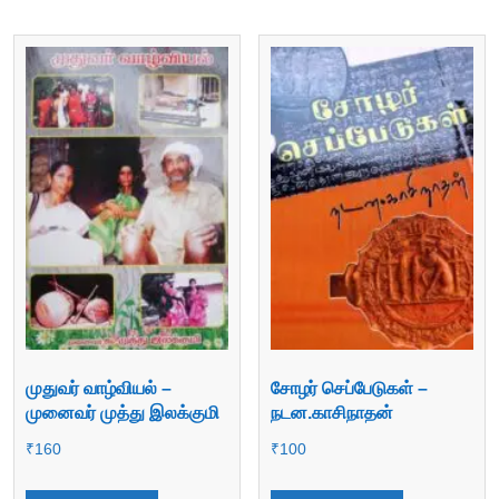
முதுவர் வாழ்வியல் –
சோழர் செப்பேடுகள் –
முனைவர் முத்து இலக்குமி
நடன.காசிநாதன்
₹
160
₹
100