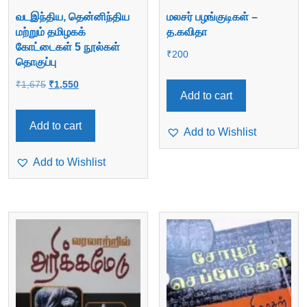
வடஇந்திய, தென்னிந்திய
மலசர் பழங்குடிகள் –
மற்றும் தமிழகக்
த.கவிதா
கோட்டைகள் 5 நூல்கள்
₹
200
தொகுப்பு
Original
Current
₹
1,675
₹
1,550
Add to cart
price
price
was:
is:
Add to cart
Add to Wishlist
₹1,675.
₹1,550.
Add to Wishlist