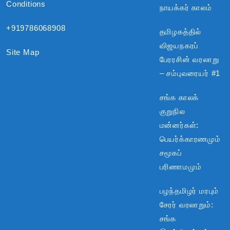
Conditions
நாயக்கர் காலம்
+919786068908
தமிழகத்தில்
விஜயநகரப்
Site Map
பேரரசின் வரலாறு
– சம்புவரையர் #1
சங்க காலக்
குறுநில
மன்னர்கள்:
பெயர்க்காரணமும்
சமூகப்
பரிணாமமும்
பழந்தமிழர் மரபும்
சேரர் வரலாறும்:
சங்க