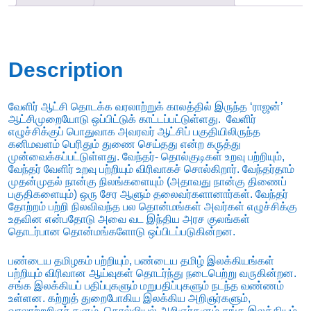
Description
வேளிர் ஆட்சி தொடக்க வரலாற்றுக் காலத்தில் இருந்த ‘ராஜன்’
ஆட்சிமுறையோடு ஒப்பிட்டுக் காட்டப்பட்டுள்ளது. வேளிர்
எழுச்சிக்குப் பொதுவாக அவரவர் ஆட்சிப் பகுதியிலிருந்த
கனிமவளம் பெரிதும் துணை செய்தது என்ற கருத்து
முன்வைக்கப்பட்டுள்ளது. வேந்தர்- தொல்குடிகள் உறவு பற்றியும்,
வேந்தர் வேளிர் உறவு பற்றியும் விரிவாகச் சொல்கிறார். வேந்தர்தாம்
முதன்முதல் நான்கு நிலங்களையும் (அதாவது நான்கு திணைப்
பகுதிகளையும்) ஒரு சேர ஆளும் தலைவர்களானார்கள். வேந்தர்
தோற்றம் பற்றி நிலவிவந்த பல தொன்மங்கள் அவர்கள் எழுச்சிக்கு
உதவின என்பதோடு அவை வட இந்திய அரச குலங்கள்
தொடர்பான தொன்மங்களோடு ஒப்பிடப்படுகின்றன.
பண்டைய தமிழகம் பற்றியும், பண்டைய தமிழ் இலக்கியங்கள்
பற்றியும் விரிவான ஆய்வுகள் தொடர்ந்து நடைபெற்று வருகின்றன.
சங்க இலக்கியப் பதிப்புகளும் மறுபதிப்புகளும் நடந்த வண்ணம்
உள்ளன. கற்றுத் துறைபோகிய இலக்கிய அறிஞர்களும்,
வரலாற்றறிஞர் களும், தொல்லியல் அறிஞர்களும் சங்க இலக்கியம்