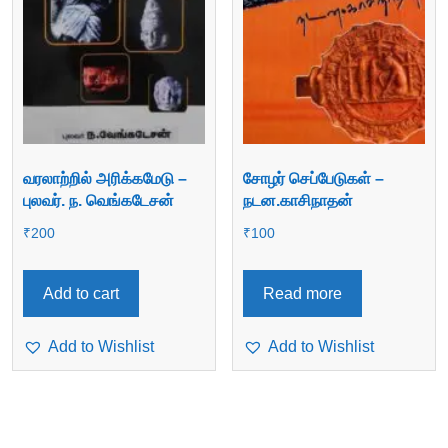
வரலாற்றில் அரிக்கமேடு –
சோழர் செப்பேடுகள் –
புலவர். ந. வெங்கடேசன்
நடன.காசிநாதன்
₹
200
₹
100
Add to cart
Read more
Add to Wishlist
Add to Wishlist