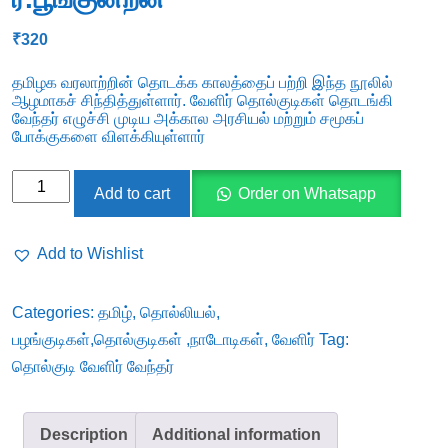
₹
320
தமிழக வரலாற்றின் தொடக்க காலத்தைப் பற்றி இந்த நூலில்
ஆழமாகச் சிந்தித்துள்ளார். வேளிர் தொல்குடிகள் தொடங்கி
வேந்தர் எழுச்சி முடிய அக்கால அரசியல் மற்றும் சமூகப்
போக்குகளை விளக்கியுள்ளார்
தொல்குடி
Add to cart
Order on Whatsapp
வேளிர்
வேந்தர்
Add to Wishlist
-
ர.பூங்குன்றன்
Categories:
தமிழ்
,
தொல்லியல்
,
quantity
பழங்குடிகள்,தொல்குடிகள் ,நாடோடிகள்
,
வேளிர்
Tag:
தொல்குடி வேளிர் வேந்தர்
Description
Additional information