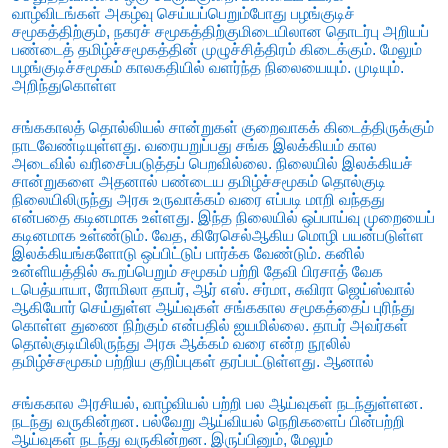
வாழ்விடங்கள் அகழ்வு செய்யப்பெறும்போது பழங்குடிச்
சமூகத்திற்கும், நகரச் சமூகத்திற்குமிடையிலான தொடர்பு அறியப்
பண்டைத் தமிழ்ச்சமூகத்தின் முழுச்சித்திரம் கிடைக்கும். மேலும்
பழங்குடிச்சமூகம் காலகதியில் வளர்ந்த நிலையையும். முடியும்.
அறிந்துகொள்ள
சங்ககாலத் தொல்லியல் சான்றுகள் குறைவாகக் கிடைத்திருக்கும்
நாடவேண்டியுள்ளது. வரையறுப்பது சங்க இலக்கியம் கால
அடைவில் வரிசைப்படுத்தப் பெறவில்லை. நிலையில் இலக்கியச்
சான்றுகளை அதனால் பண்டைய தமிழ்ச்சமூகம் தொல்குடி
நிலையிலிருந்து அரசு உருவாக்கம் வரை எப்படி மாறி வந்தது
என்பதை கடினமாக உள்ளது. இந்த நிலையில் ஒப்பாய்வு முறையைப்
கடினமாக உள்ண்டும். வேத, கிரேசெல்ஆகிய மொழி பயன்படுள்ள
இலக்கியங்களோடு ஒப்பிட்டுப் பார்க்க வேண்டும். கனில்
உன்ளியத்தில் கூறப்பெறும் சமூகம் பற்றி தேவி பிரசாத் வேக
டபெத்யாயா, ரோமிலா தாபர், ஆர் எஸ். சர்மா, சுவிரா ஜெய்ஸ்வால்
ஆகியோர் செய்துள்ள ஆய்வுகள் சங்ககால சமூகத்தைப் புரிந்து
கொள்ள துணை நிற்கும் என்பதில் ஐயமில்லை. தாபர் அவர்கள்
தொல்குடியிலிருந்து அரசு ஆக்கம் வரை என்ற நூலில்
தமிழ்ச்சமூகம் பற்றிய குறிப்புகள் தரப்பட்டுள்ளது. ஆனால்
சங்ககால அரசியல், வாழ்வியல் பற்றி பல ஆய்வுகள் நடந்துள்ளன.
நடந்து வருகின்றன. பல்வேறு ஆய்வியல் நெறிகளைப் பின்பற்றி
ஆய்வுகள் நடந்து வருகின்றன. இருப்பினும், மேலும்