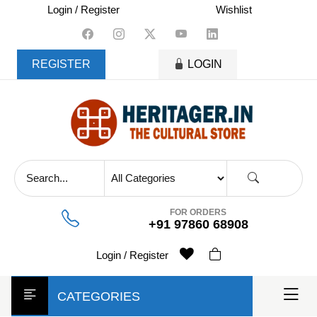
skip
Login / Register
Wishlist
to
content
REGISTER
LOGIN
FOR ORDERS
+91 97860 68908
Login / Register
CATEGORIES