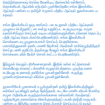
நெடுந்தொலைவு செல்ல வேண்டிய நிலையில் உள்ளோம்.
தொல்லியல் ஆய்வில் ஏற்படும் முன்னேற்றமே சங்க இலக்கிய
ஆய்வும் பண்டைய தமிழ்ச் சமூகம் பற்றிய ஆய்வும் துலக்கமடைய
உதவும்.
சங்க இலக்கியம் ஒரு சுரங்கம். பல கூறுகள் பற்றிய ஆய்வுகள்
முழுமை பெற்றுவிட்டன என்று உறுதிப்பட கூறமுடியாது. சமூக
வளர்ச்சிக்கும் செய்யுள் வடிவ மாற்றங்களுக்கிடையிலான தொடர்பு
பற்றி ஆய்வு தொடங்கப்பெறவேண்டும். சங்க இலக்கியச்
சொல்லடைவு முழுமையாகச் செய்யப் பெறவில்லை.
மகாவித்துவான் தண்டபாணி தேசிகர் அவர்கள் உயிரெழுத்திற்குச்
செய்த பணி குறிப்பிடத்தக்கது மேலும் சங்க இலக்கியச்
சொல்லடைவில் வேர்ச் சொல் காட்டப் பெறவேண்டும்.
இந்நூல் வெறும் பரிசீலனைதான். இதில் உள்ள கட்டுரைகள்
வெவ்வேறு காலகட்டங்களில் எழுதப்பெற்றவை. முடிந்த வரை
கூறியது கூறலைத் தவிர்க்க முயன்றுள்ளேன். கருத்து
முரண்பாடுகளையும் விர்க்க முயன்றுள்ளேன்.
நூலாசிரியர் முனைவர் ர.பூங்குன்றன் தமிழ் இலக்கியத்திலும்
கல்வெட்டியலிலும் நன்கு தேர்ந்தவர். கூடவே மானிடவியல் போன்ற
சமூக அறிவியல் கருத்தாக்கங்களை உள்வாங்கி அவற்றைப்
பழந்தமிழக வரலாற்றை விளக்குவதற்குப் பயன்படுத்தி வருபவர்.
பண்டைய இந்திய வரலாறு தொடர்பாகச் செய்யப்பட்டு வரும்