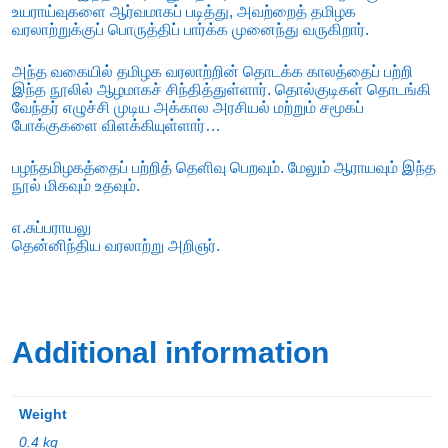
உயராய்வுகளை ஆர்வமாகப் படித்து, அவற்றைத் தமிழக
வரலாற்றுக்குப் பொருத்திப் பார்க்க முனைந்து வருகிறார்.
அந்த வகையில் தமிழக வரலாற்றின் தொடக்க காலத்தைப் பற்றி
இந்த நூலில் ஆழமாகச் சிந்தித்துள்ளார். தொல்குடிகள் தொடங்கி
வேந்தர் எழுச்சி முடிய அக்கால அரசியல் மற்றும் சமூகப்
போக்குகளை விளக்கியுள்ளார்…
பழந்தமிழகத்தைப் பற்றித் தெளிவு பெறவும். மேலும் ஆராயவும் இந்த
நூல் மிகவும் உதவும்.
எ.சுப்பராயலு
தென்னிந்திய வரலாற்று அறிஞர்.
Additional information
Weight
0.4 kg