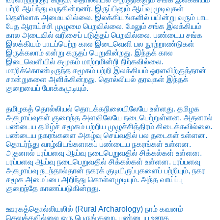
பற்றி ஆய்ந்து வருகின்றனர். இருப்பினும் ஆய்வு முடிவுகள்
தெளிவாக அமையவில்லை. இலக்கியங்களில் பயின்று வரும் பாட
பேத ஆராய்ச்சி முழுமை பெறவில்லை. மேலும் சங்க இலக்கியம்
கால அடைவில் வரிசைப் படுத்தப் பெறவில்லை. பண்டைய சங்க
இலக்கியம் பாடப்பெற்ற கால இடைவெளி பல நூற்றாண்டுகள்
இருக்கலாம் என்று கருதப் பெறுகின்றது. இந்தக் கால
இடைவெளியில் சமூகம் மாற்றமின்றி நிற்கவில்லை.
மாறிக்கொண்டிருந்த சமூகம் பற்றி இலக்கியம் ஓரளவிற்குத்தான்
சான்றுகளை அளிக்கின்றது. தொல்லியல் தரவுகள் இந்தக்
குறையைப் போக்கமுடியும்.
தமிழகத் தொல்லியல் தொடக்கநிலையிலேயே உள்ளது. தமிழக
அகழாய்வுகள் குறைந்த அளவிலேயே நடைபெற்றுள்ளன. அதனால்
பண்டைய தமிழ்ச் சமூகம் பற்றிய முழுச்சித்திரம் கிடைக்கவில்லை.
பண்டைய நகரங்களை அகழ்வு செய்வதில் பல தடைகள் உள்ளன.
தொடர்ந்து வாழ்விடங்களாகப் பண்டைய நகரங்கள் உள்ளன.
அதனால் பரப்பளவு ஆய்வு நடைபெறுவதில் சிக்கல்கள் உள்ளன.
பரப்பளவு ஆய்வு நடைபெறுவதில் சிக்கல்கள் உள்ளன. பரப்பளவு
அகழாய்வு நடந்தால்தான் நகரக் குடியிருப்புகளைப் பற்றியும், நகர
சமூக அமைப்பை அறிந்து கொள்ளமுடியும். அந்த வாய்ப்பு
குறைந்தே காணப்படுகின்றது.
ஊரகத்தொல்லியலில் (Rural Archarology) நாம் கவனம்
செலுத்தவில்லை ஒரு பெருங்குறை. பண்டைய ஊரக