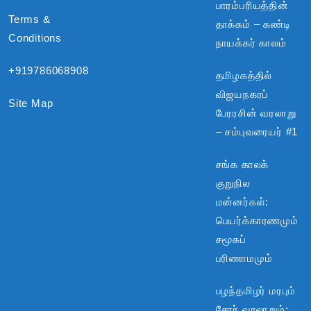
பாரம்பரியத்தின்
Terms &
தாக்கம் – கண்டி
Conditions
நாயக்கர் காலம்
+919786068908
தமிழகத்தில்
விஜயநகரப்
Site Map
பேரரசின் வரலாறு
– சம்புவரையர் #1
சங்க காலக்
குறுநில
மன்னர்கள்:
பெயர்க்காரணமும்
சமூகப்
பரிணாமமும்
பழந்தமிழர் மரபும்
சேரர் வரலாறும்: