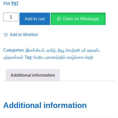
Original
Current
₹
50
₹
47
price
price
was:
is:
பெரிய
₹50.
₹47.
Add to cart
Order on Whatsapp
புராணத்தில்
வாழ்க்கை
Add to Wishlist
நெறி
quantity
Categories:
இலக்கியம்
,
தமிழ்
,
நியூ செஞ்சுரி புக் ஹவுஸ்
,
புத்தகங்கள்
Tag:
பெரிய புராணத்தில் வாழ்க்கை நெறி
Additional information
Additional information