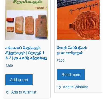
சங்ககாலப் பேரூர்களும்
சோழர் செப்பேடுகள் –
சிற்றூர்களும் | தொகுதி 1
நடன.காசிநாதன்
& 2 | குடவாயிற் சுந்தரவேலு
₹
100
₹
360
Read more
Add to cart
Add to Wishlist
Add to Wishlist