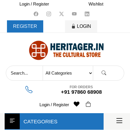
skip
Login / Register
Wishlist
to
content
REGISTER
LOGIN
FOR ORDERS
+91 97860 68908
Login / Register
CATEGORIES