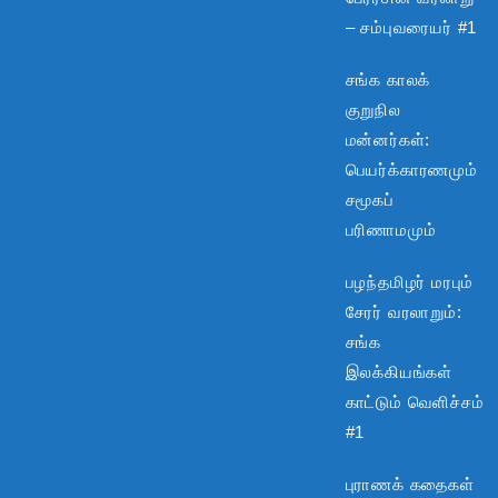
– சம்புவரையர் #1
சங்க காலக்
குறுநில
மன்னர்கள்:
பெயர்க்காரணமும்
சமூகப்
பரிணாமமும்
பழந்தமிழர் மரபும்
சேரர் வரலாறும்:
சங்க
இலக்கியங்கள்
காட்டும் வெளிச்சம்
#1
புராணக் கதைகள்