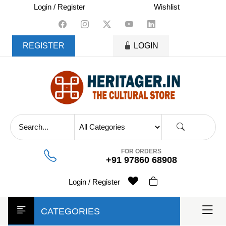
skip
Login / Register
Wishlist
to
content
REGISTER
LOGIN
FOR ORDERS
+91 97860 68908
Login / Register
CATEGORIES