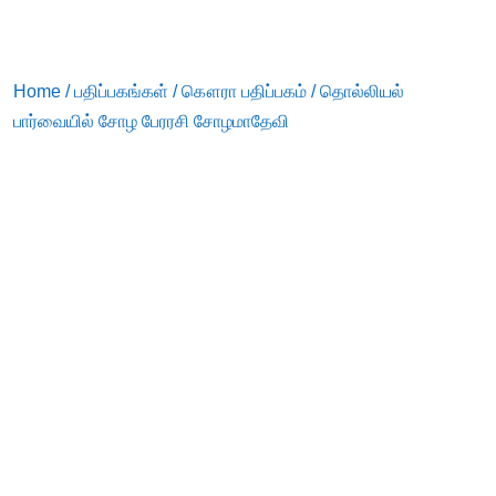
Home
/
பதிப்பகங்கள்
/
கௌரா பதிப்பகம்
/ தொல்லியல்
பார்வையில் சோழ பேரரசி சோழமாதேவி