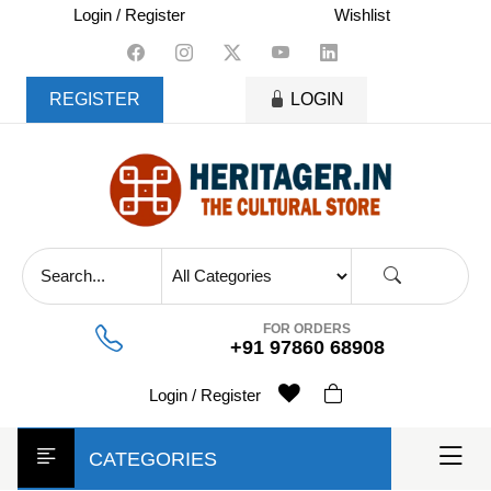
skip
Login / Register
Wishlist
to
content
REGISTER
LOGIN
FOR ORDERS
+91 97860 68908
Login / Register
CATEGORIES