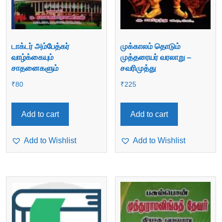
டாக்டர் அம்பேத்கர்
முக்காலம் தொடும்
வாழ்க்கையும்
முத்தரையர் வரலாறு –
சாதனைகளும்
சவரிமுத்து
₹
80
₹
225
Add to cart
Add to cart
Add to Wishlist
Add to Wishlist