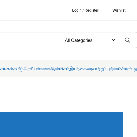
Login / Register
Wishlist
தகங்கள்
தமிழ்
அரசியல்
கலை
ஆன்மிகம்
இயற்கை
வரலாற்றுப் புதினம்
சிறார் ந