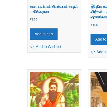
சடையவர்மன் சீவல்லபன் சபதம்
இந்திய சுக
– லிங்கராசா
வீரர்கள் 
ஞானசேகர
₹
300
₹
100
Add to cart
Add to 
Add to Wishlist
Add to