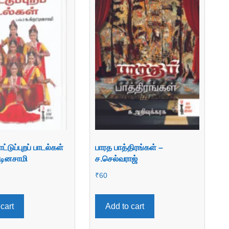
்டுப்புறப் பாடல்கள்
பாரத பாத்திரங்கள் –
்டினசாமி
ச.செல்வராஜ்
₹
60
cart
Add to cart