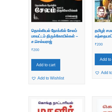
தொல்லியல் நோக்கில் சேலம்
தமிழர் சமய
மாவட்டம் திருக்கோயில்கள் –
கந்தையாப
ச.செல்வராஜ்
₹
200
₹
200
Add to 
Add to cart
Add to
Add to Wishlist