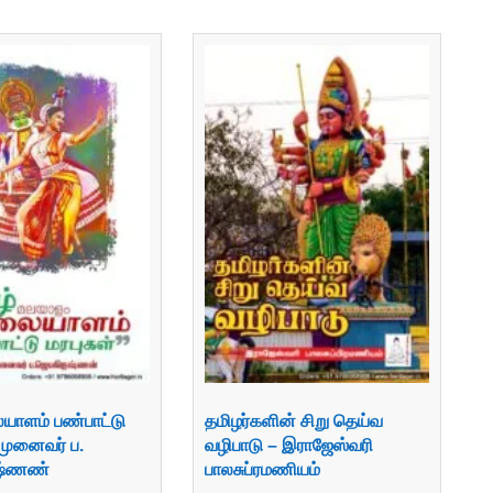
யாளம் பண்பாட்டு
தமிழர்களின் சிறு தெய்வ
 முனைவர் ப.
வழிபாடு – இராஜேஸ்வரி
ஷ்ணண்
பாலசுப்ரமணியம்