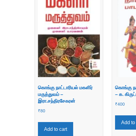
கொங்கு நாட்டாரியல் மகளிர்
கொங்கு நாட
மருத்துவம் –
– க. கிருட
இரா.சந்திரசேகரன்
₹
400
₹
80
Add to 
Add to cart