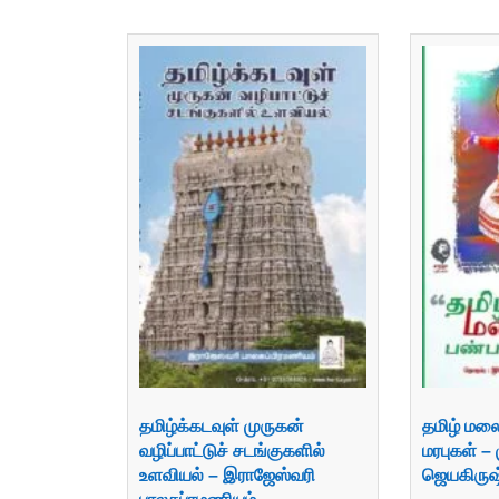
தமிழ்க்கடவுள் முருகன்
தமிழ் மலை
வழிப்பாட்டுச் சடங்குகளில்
மரபுகள் –
உளவியல் – இராஜேஸ்வரி
ஜெயகிரு