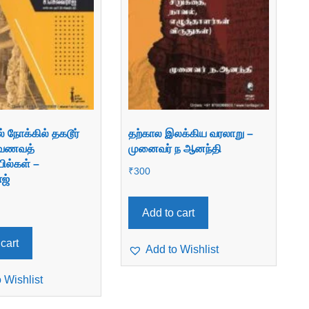
 நோக்கில் தகடூர்
தற்கால இலக்கிய வரலாறு –
 வைணவத்
முனைவர் ந ஆனந்தி
ில்கள் –
₹
300
ஜ்
Add to cart
cart
Add to Wishlist
 Wishlist