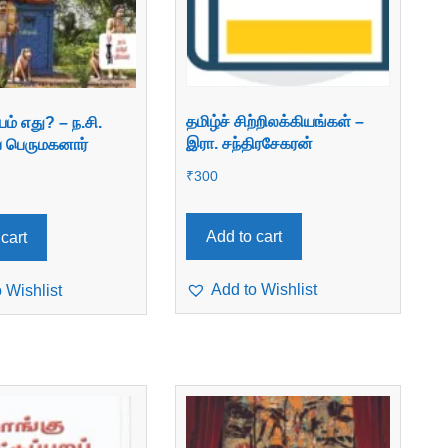
தமிழ்ச் சிற்றிலக்கியங்கள் –
ம் எது? – ந.சி.
இரா. சந்திரசேகரன்
் பெருமகனார்
₹
300
Add to cart
cart
Add to Wishlist
 Wishlist