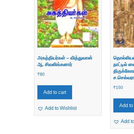
அகத்தியர்கள் – வித்துவான்
தொல்லியல்
ஆ. சிவலிங்கனார்
நாட்டில்
திருக்கோய
₹
80
ச.செல்வரா
₹
150
Add to cart
Add to 
Add to Wishlist
Add to