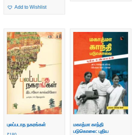
Add to Wishlist
புலப்படாத நகரங்கள்
மகாத்மா காந்தி
படுகொலை: புதிய
₹
180