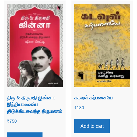
திரு & திருமதி ஜின்னா:
கடவுள் கற்பனையே
இந்தியாவையே
₹
180
திடுக்கிடவைத்த திருமணம்
₹
750
Add to cart