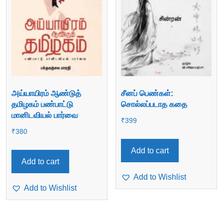
அய்யாயிரம் ஆண்டுத்
சீனப் பெண்கள்:
தமிழகம் பண்பாட்டு
சொல்லப்படாத கதை
மானிடவியல் பார்வை
₹
399
₹
380
Add to cart
Add to cart
Add to Wishlist
Add to Wishlist