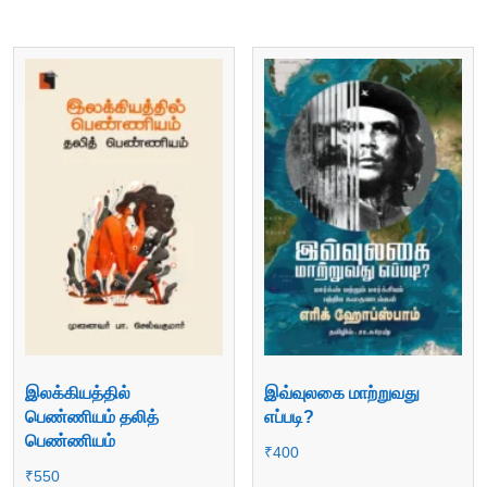
இலக்கியத்தில்
இவ்வுலகை மாற்றுவது
பெண்ணியம் தலித்
எப்படி?
பெண்ணியம்
₹
400
₹
550