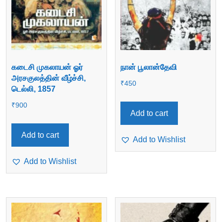
கடைசி முகலாயன் ஓர்
நான் பூலான்தேவி
அரசகுலத்தின் வீழ்ச்சி,
₹
450
டெல்லி, 1857
₹
900
Add to cart
Add to cart
Add to Wishlist
Add to Wishlist