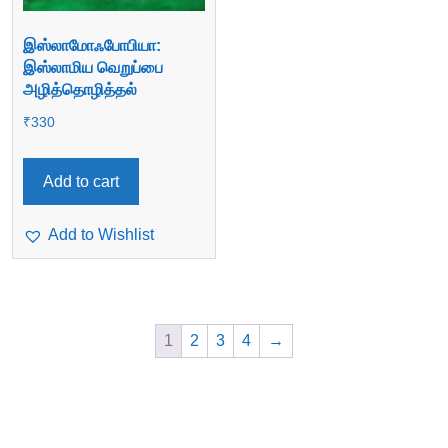
இஸ்லாமோஃபோபியா:
இஸ்லாமிய வெறுப்பை
அழித்தொழித்தல்
₹
330
Add to cart
Add to Wishlist
1
2
3
4
→