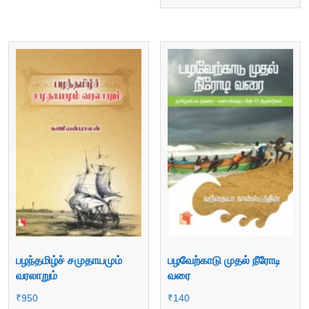
பழந்தமிழ்ச் சமுதாயமும்
பழவேற்காடு முதல் நீரோடி
வரலாறும்
வரை
₹
950
₹
140