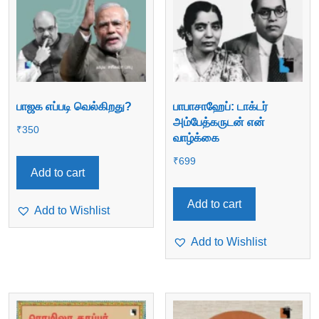
பாஜக எப்படி வெல்கிறது?
பாபாசாஹேப்: டாக்டர்
அம்பேத்கருடன் என்
₹
350
வாழ்க்கை
₹
699
Add to cart
Add to cart
Add to Wishlist
Add to Wishlist