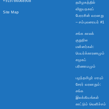
+919786068908
தமிழகத்தில்
விஜயநகரப்
Site Map
பேரரசின் வரலாறு
– சம்புவரையர் #1
சங்க காலக்
குறுநில
மன்னர்கள்:
பெயர்க்காரணமும்
சமூகப்
பரிணாமமும்
பழந்தமிழர் மரபும்
சேரர் வரலாறும்:
சங்க
இலக்கியங்கள்
காட்டும் வெளிச்சம்