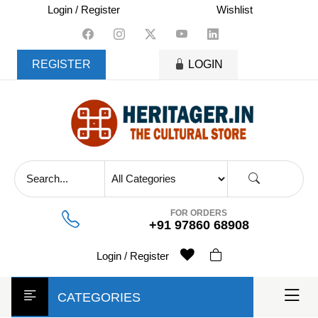
skip
Login / Register
Wishlist
to
content
REGISTER
LOGIN
FOR ORDERS
+91 97860 68908
Login / Register
CATEGORIES