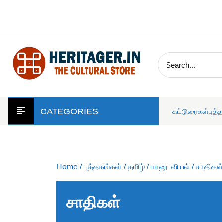
skip
to
content
CATEGORIES
கட்டுரைகள்
புத்
Home
/
புத்தகங்கள்
/
தமிழ்
/
மானுடவியல்
/ சாதிகள
சாதிகள்