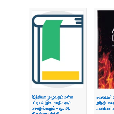
இந்தியா முழுவதும் உள்ள
சாதியின் 
பட்டியல் இன சாதிகளும்
இந்தியாவு
தொழில்களும் – மு. அ.
கணியன்ப
கிருஷ்ணமூர்த்தி