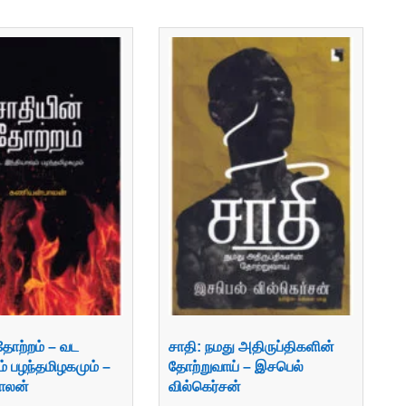
தோற்றம் – வட
சாதி: நமது அதிருப்திகளின்
ம் பழந்தமிழகமும் –
தோற்றுவாய் – இசபெல்
ாலன்
வில்கெர்சன்