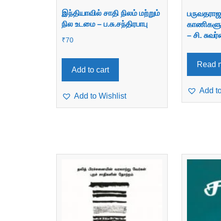
இந்தியாவில் சாதி நிலம் மற்றும்
பருவதராஜ
நில உடமை – ப.சு.சந்திரபாபு
காணிகளும
– சி. சுவ
₹
70
Read 
Add to cart
Add to
Add to Wishlist