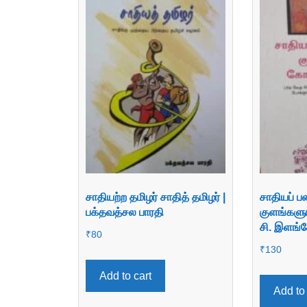
சாதியற்ற தமிழர் சாதித் தமிழர் |
சாதியப் பண
பக்தவத்சல பாரதி
குளங்களும
சி. இளங
₹
80
₹
130
Add to cart
Add to 