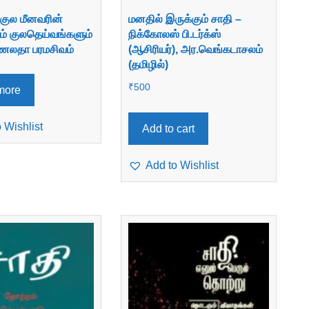
குல மீனவரின்
மனதில் இருக்கும் சாதி –
் குலதெய்வங்களும்
நிக்கோலஸ் பி.டர்க்ஸ்
ர்ணலதா பரமசிவம்
(ஆசிரியர்), அர.வெங்கடாசலம்
(தமிழில்)
₹
500
more
 Wishlist
Add to cart
Add to Wishlist