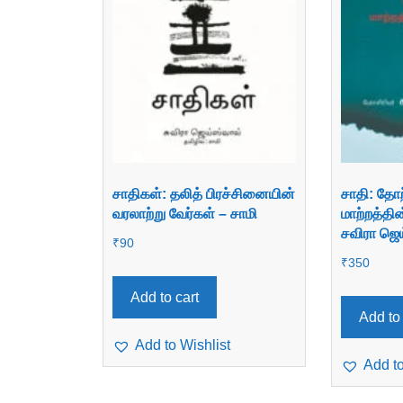
சாதிகள்: தலித் பிரச்சினையின்
சாதி: தோற
வரலாற்று வேர்கள் – சாமி
மாற்றத்தி
சவிரா ஜெய
₹
90
₹
350
Add to cart
Add to 
Add to Wishlist
Add to