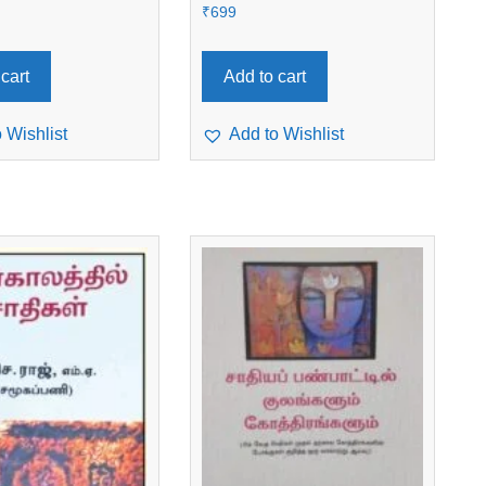
₹
699
cart
Add to cart
 Wishlist
Add to Wishlist