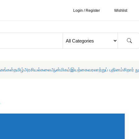
Login / Register
Wishlist
தகங்கள்
தமிழ்
அரசியல்
கலை
ஆன்மிகம்
இயற்கை
வரலாற்றுப் புதினம்
சிறார் ந
்