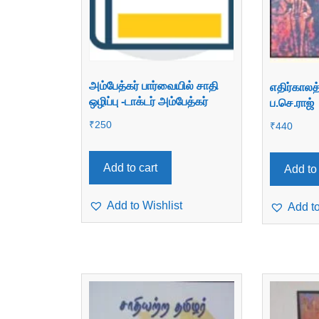
அம்பேத்கர் பார்வையில் சாதி
எதிர்காலத
ஒழிப்பு -டாக்டர் அம்பேத்கர்
ப.செ.ராஜ்
₹
250
₹
440
Add to cart
Add to 
Add to Wishlist
Add to