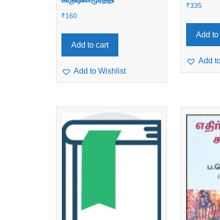
₹
335
₹
160
Add to 
Add to cart
Add to
Add to Wishlist