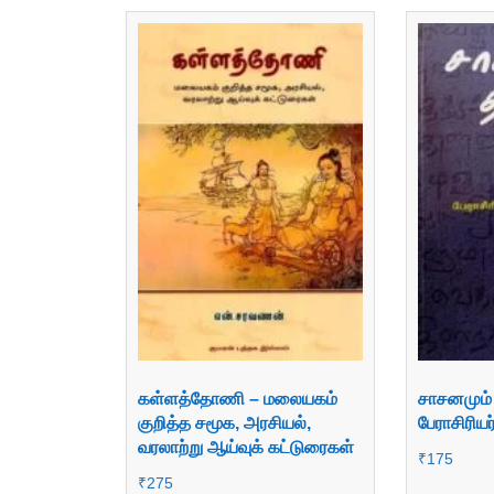
கள்ளத்தோணி – மலையகம்
சாசனமும் 
குறித்த சமூக, அரசியல்,
பேராசிரிய
வரலாற்று ஆய்வுக் கட்டுரைகள்
₹
175
₹
275