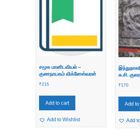
சமூக மானிடவியல் –
இந்துநாகர
குணநாயகம் விக்னேஸ்வரன்
க.சி. குல
₹
215
₹
170
Add to cart
Add to 
Add to Wishlist
Add to