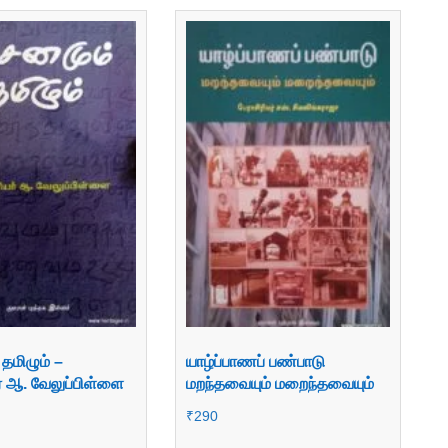
தமிழும் –
யாழ்ப்பாணப் பண்பாடு
ர் ஆ. வேலுப்பிள்ளை
மறந்தவையும் மறைந்தவையும்
₹
290