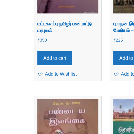
மட்டகளப்பு தமிழர் பண்பாட்டு
புராதன இந
மரபுகள்
போரியல் –
₹
350
₹
225
Add to cart
Add to 
Add to Wishlist
Add to