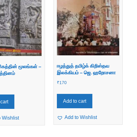
ஈழத்துத் தமிழ்க் கிறிஸ்தவ
ிகத்தின் மூலங்கள் –
இலக்கியம் – ஜெ. ஹறோசனா
ரத்தினம்
₹
170
Add to cart
cart
Add to Wishlist
 Wishlist