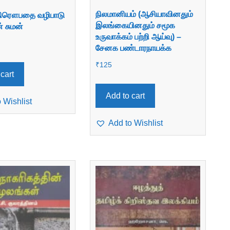
நிலமானியம் (ஆசியாவினதும்
 திரௌபதை வழிபாடு
இலங்கையினதும் சமூக
் சுமன்
உருவாக்கம் பற்றி ஆய்வு) –
சேனக பண்டாரநாயக்க
₹
125
cart
Add to cart
 Wishlist
Add to Wishlist