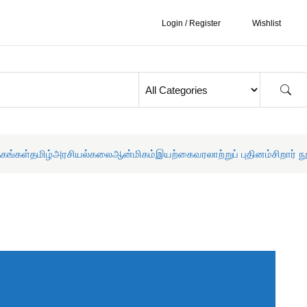
Login / Register
Wishlist
தகங்கள்
தமிழ்
அரசியல்
கலை
ஆன்மிகம்
இயற்கை
வரலாற்றுப் புதினம்
சிறார் ந