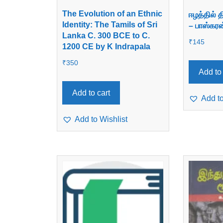
The Evolution of an Ethnic
ஈழத்தில்
Identity: The Tamils of Sri
– பாஸ்கரன
Lanka C. 300 BCE to C.
₹
145
1200 CE by K Indrapala
₹
350
Add to 
Add to cart
Add to
Add to Wishlist