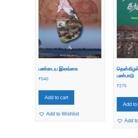
பண்டைய இலங்கை
தென்கிழக்
பண்பாடு
₹
540
₹
275
Add to cart
Add to 
Add to Wishlist
Add to