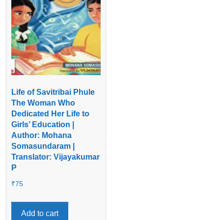
Life of Savitribai Phule
The Woman Who
Dedicated Her Life to
Girls’ Education |
Author: Mohana
Somasundaram |
Translator: Vijayakumar
P
₹
75
Add to cart