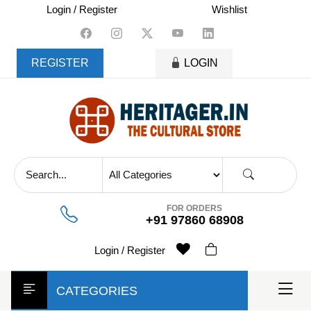
skip
Login / Register
Wishlist
to
content
REGISTER
LOGIN
FOR ORDERS
+91 97860 68908
Login / Register
CATEGORIES