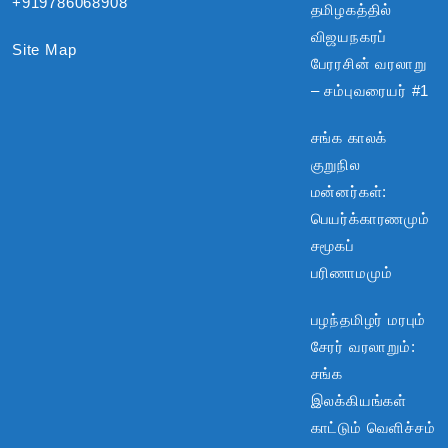
+919786068908
தமிழகத்தில்
விஜயநகரப்
Site Map
பேரரசின் வரலாறு
– சம்புவரையர் #1
சங்க காலக்
குறுநில
மன்னர்கள்:
பெயர்க்காரணமும்
சமூகப்
பரிணாமமும்
பழந்தமிழர் மரபும்
சேரர் வரலாறும்:
சங்க
இலக்கியங்கள்
காட்டும் வெளிச்சம்