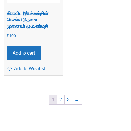
திராவிட இயக்கத்தின்
பெண்விடுதலை –
முனைவர் மு.வளர்மதி
₹
100
Add to cart
Add to Wishlist
1
2
3
→