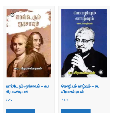
வால்டேரும் ரூசோவும் – சுப
மொழியும் வாழ்வும் – சுப
வீரபாண்டியன்
வீரபாண்டியன்
₹
25
₹
120