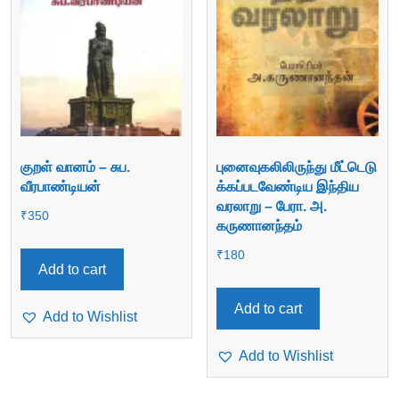
குறள் வானம் – சுப.
புனைவுகலிலிருந்து மீட்டெடு
வீரபாண்டியன்
க்கப்படவேண்டிய இந்திய
வரலாறு – பேரா. அ.
₹
350
கருணானந்தம்
₹
180
Add to cart
Add to cart
Add to Wishlist
Add to Wishlist