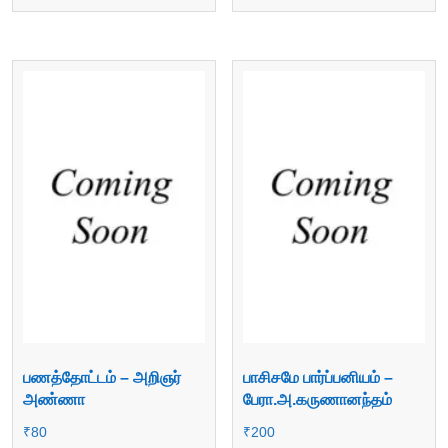
பணத்தோட்டம் – அறிஞர்
பாசிசமே பார்ப்பனியம் –
அண்ணா
பேரா.அ.கருணானந்தம்
₹
80
₹
200