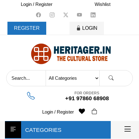
skip
Login / Register
Wishlist
to
content
REGISTER
LOGIN
FOR ORDERS
+91 97860 68908
Login / Register
CATEGORIES