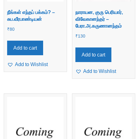
நீங்கள் எந்தப் பக்கம்? –
நாராயன, குரு பெரியார்,
சுப.வீரபாண்டியன்
விவேகானந்தர் –
பேரா.அ.கருணானந்தம்
₹
80
₹
130
Add to cart
Add to cart
Add to Wishlist
Add to Wishlist