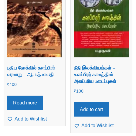
புதிய நோக்கில் களப்பிரர்
நீதி இலக்கியங்கள் –
வரலாறு – ஆ. பத்மாவதி
களப்பிரர் காலத்தின்
அளப்பரிய படைப்புகள்
₹
400
₹
100
Read more
Add to cart
Add to Wishlist
Add to Wishlist