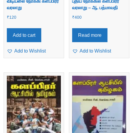
விடியலை நோக்கி களப்பிரர்
புதிய நோக்கில் களப்பிரர்
வரலாறு
வரலாறு – ஆ. பத்மாவதி
₹
120
₹
400
Add to cart
Read more
Add to Wishlist
Add to Wishlist