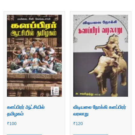
களப்பிரர் ஆட்சியில்
விடியலை நோக்கி களப்பிரர்
தமிழகம்
வரலாறு
₹
100
₹
120