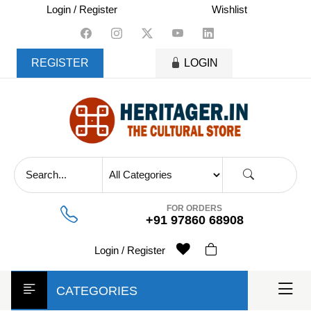
skip
Login / Register
Wishlist
to
content
REGISTER
LOGIN
FOR ORDERS
+91 97860 68908
Login / Register
CATEGORIES