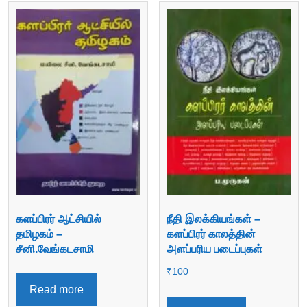
களப்பிரர் ஆட்சியில்
நீதி இலக்கியங்கள் –
தமிழகம் –
களப்பிரர் காலத்தின்
சீனி.வேங்கடசாமி
அளப்பரிய படைப்புகள்
₹
100
Read more