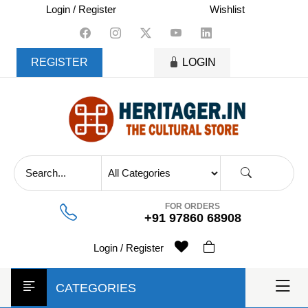
skip
Login / Register
Wishlist
to
content
REGISTER
LOGIN
FOR ORDERS
+91 97860 68908
Login / Register
CATEGORIES