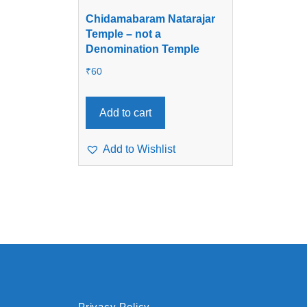
Chidamabaram Natarajar
Temple – not a
Denomination Temple
₹
60
Add to cart
Add to Wishlist
Privacy Policy