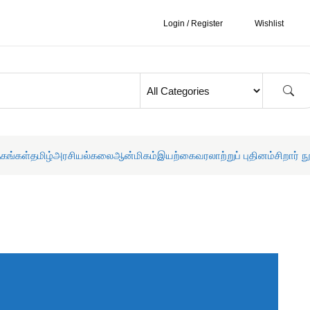
Login / Register
Wishlist
தகங்கள்
தமிழ்
அரசியல்
கலை
ஆன்மிகம்
இயற்கை
வரலாற்றுப் புதினம்
சிறார் ந