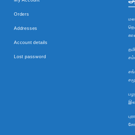
அ
Orders
மல
தென
Addresses
கா
Account details
தம
Lost password
சம
சங
சம
பழந
இலக
பு
சோ