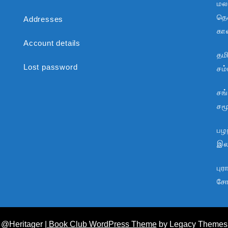
மல
தென
Addresses
கா
Account details
தம
Lost password
சம
சங
சம
பழந
இலக
பு
சோ
@Heritager
| Book Club WordPress Theme
by Legacy Themes