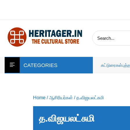
skip
to
content
CATEGORIES
கட்டுரைகள்
புத்
Home
/
ஆசிரியர்கள்
/ த.விஜயலட்சுமி
த.விஜயலட்சுமி