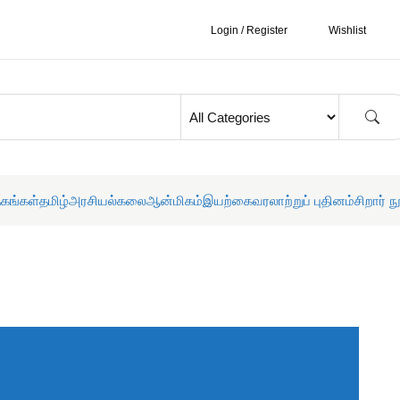
Login / Register
Wishlist
தகங்கள்
தமிழ்
அரசியல்
கலை
ஆன்மிகம்
இயற்கை
வரலாற்றுப் புதினம்
சிறார் ந