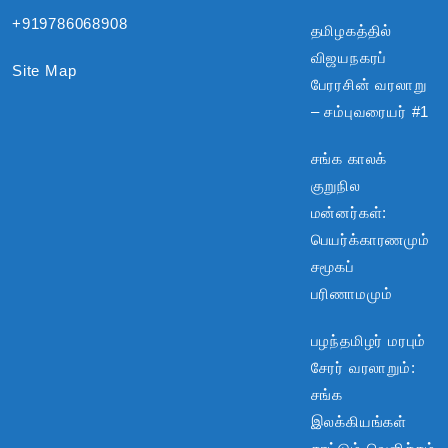
+919786068908
தமிழகத்தில்
விஜயநகரப்
Site Map
பேரரசின் வரலாறு
– சம்புவரையர் #1
சங்க காலக்
குறுநில
மன்னர்கள்:
பெயர்க்காரணமும்
சமூகப்
பரிணாமமும்
பழந்தமிழர் மரபும்
சேரர் வரலாறும்:
சங்க
இலக்கியங்கள்