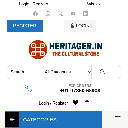
skip
Login / Register
Wishlist
to
content
REGISTER
LOGIN
FOR ORDERS
+91 97860 68908
Login / Register
CATEGORIES