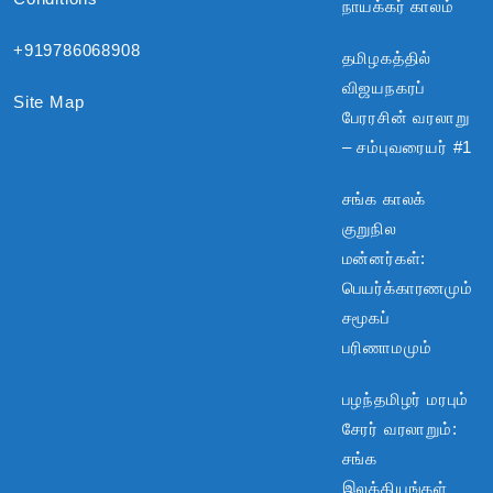
நாயக்கர் காலம்
+919786068908
தமிழகத்தில்
விஜயநகரப்
Site Map
பேரரசின் வரலாறு
– சம்புவரையர் #1
சங்க காலக்
குறுநில
மன்னர்கள்:
பெயர்க்காரணமும்
சமூகப்
பரிணாமமும்
பழந்தமிழர் மரபும்
சேரர் வரலாறும்:
சங்க
இலக்கியங்கள்