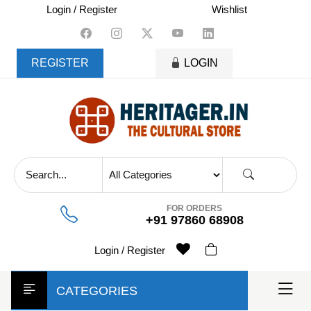
skip
Login / Register
Wishlist
to
content
REGISTER
LOGIN
FOR ORDERS
+91 97860 68908
Login / Register
CATEGORIES