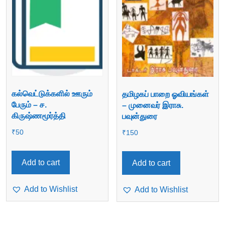
கல்வெட்டுக்களில் ஊரும்
தமிழகப் பாறை ஓவியங்கள்
பேரும் – ச.
– முனைவர் இராசு.
கிருஷ்ணமூர்த்தி
பவுன்துரை
₹
50
₹
150
Add to cart
Add to cart
Add to Wishlist
Add to Wishlist