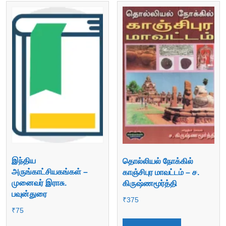
இந்திய
தொல்லியல் நோக்கில்
அருங்காட்சியகங்கள் –
காஞ்சிபுர மாவட்டம் – ச.
முனைவர் இராசு.
கிருஷ்ணமூர்த்தி
பவுன்துரை
₹
375
₹
75