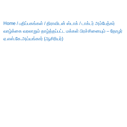
Home
/
பதிப்பகங்கள்
/
திராவிடன் ஸ்டாக்
/ டாக்டர் அம்பேத்கர்
வாழ்க்கை வரலாறும் தாழ்த்தப்பட்ட மக்கள் பிரச்சினையும் – தோழர்
ஏ.எஸ்.கே.அய்யங்கார் (ஆசிரியர்)