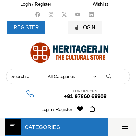
skip
Login / Register
Wishlist
to
content
REGISTER
LOGIN
FOR ORDERS
+91 97860 68908
Login / Register
CATEGORIES