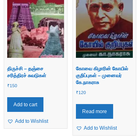
திருச்சி – தஞ்சை
கோவை கிழாரின் கோயில்
சரித்திரச் சுவடுகள்
குறிப்புகள் – முனைவர்
கே.நாகராசு
₹
150
₹
120
Add to cart
Read more
Add to Wishlist
Add to Wishlist