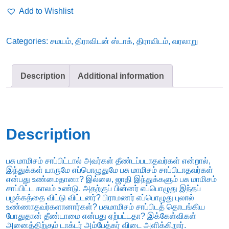
வாழ்க்கை
Add to Wishlist
வரலாறும்
தாழ்த்தப்பட்ட
Categories:
சமயம்
,
திராவிடன் ஸ்டாக்
,
திராவிடம்
,
வரலாறு
மக்கள்
பிரச்சினையும்
-
Description
Additional information
தோழர்
ஏ.எஸ்.கே.அய்யங்கார்
(ஆசிரியர்)
quantity
Description
பசு மாமிசம் சாப்பிட்டால் அவர்கள் தீண்டப்படாதவர்கள் என்றால்,
இந்துக்கள் யாருமே எப்பொழுதுமே பசு மாமிசம் சாப்பிடாதவர்கள்
என்பது உண்மைதானா? இல்லை, ஜாதி இந்துக்களும் பசு மாமிசம்
சாப்பிட்ட காலம் உண்டு. அதற்குப் பின்னர் எப்பொழுது இந்தப்
பழக்கத்தை விட்டு விட்டனர்? பிராமணர் எப்பொழுது புலால்
உண்ணாதவர்களானார்கள்? பசுமாமிசம் சாப்பிடத் தொடங்கிய
போதுதான் தீண்டாமை என்பது ஏற்பட்டதா? இக்கேள்விகள்
அனைத்திற்கும் டாக்டர் அம்பேத்கர் விடை அளிக்கிறார்.