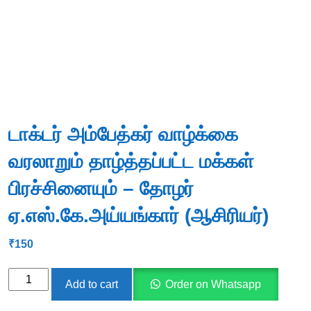
டாக்டர் அம்பேத்கர் வாழ்க்கை
வரலாறும் தாழ்த்தப்பட்ட மக்கள்
பிரச்சினையும் – தோழர்
ஏ.எஸ்.கே.அய்யங்கார் (ஆசிரியர்)
₹
150
டாக்டர்
Add to cart
Order on Whatsapp
அம்பேத்கர்