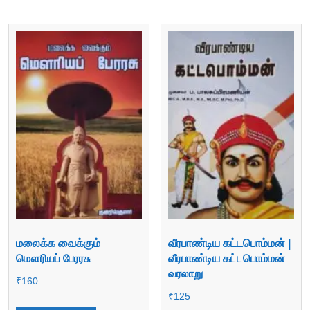
மலைக்க வைக்கும்
வீரபாண்டிய கட்டபொம்மன் |
மௌரியப் பேரரசு
வீரபாண்டிய கட்டபொம்மன்
வரலாறு
₹
160
₹
125