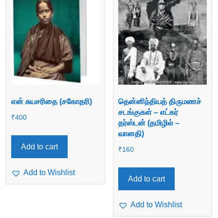
என் சுயசரிதை (சகோதரி)
தென்னிந்தியத் திருமணச்
சடங்குகள் – எட்கர்
₹
400
தர்ஸ்டன் (தமிழில் –
வானதி)
Add to cart
₹
160
Add to Wishlist
Add to cart
Add to Wishlist