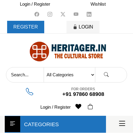
skip
Login / Register
Wishlist
to
content
REGISTER
LOGIN
FOR ORDERS
+91 97860 68908
Login / Register
CATEGORIES