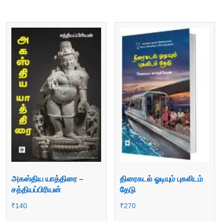
அகஸ்திய யாத்திரை –
திரைகடல் ஓடியும் புகலிடம்
சத்தியப்பிரியன்
தேடு
₹
140
₹
270