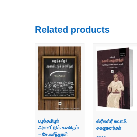
Related products
பழந்தமிழர்
ஸ்ரீலஸ்ரீ சுவாமி
அளவீட்டுக் கணிதம்
சகஜானந்தர்
– சே.சுசீந்தரன்