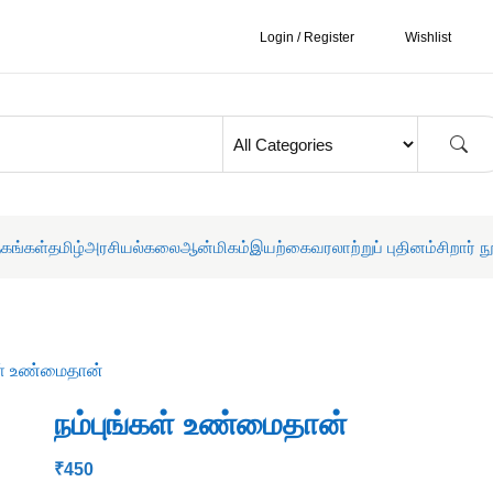
Login / Register
Wishlist
தகங்கள்
தமிழ்
அரசியல்
கலை
ஆன்மிகம்
இயற்கை
வரலாற்றுப் புதினம்
சிறார் ந
கள் உண்மைதான்
நம்புங்கள் உண்மைதான்
₹
450