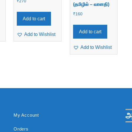
₹
270
(தமிழில் – வானதி)
₹
160
Add to cart
Add to cart
Add to Wishlist
Add to Wishlist
அ
My Account
Orders