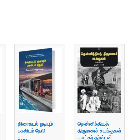
திரைகடல் ஓடியும்
தென்னிந்தியத்
புகலிடம் தேடு
திருமணச் சடங்குகள்
– எட்கர் தர்ஸ்டன்