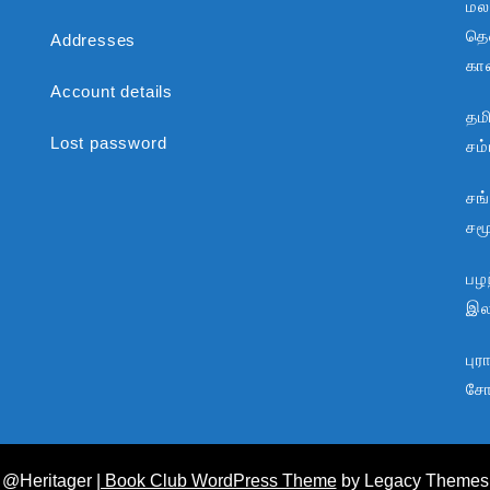
மல
தென
Addresses
கா
Account details
தம
Lost password
சம
சங
சம
பழந
இலக
பு
சோ
@Heritager
| Book Club WordPress Theme
by Legacy Themes