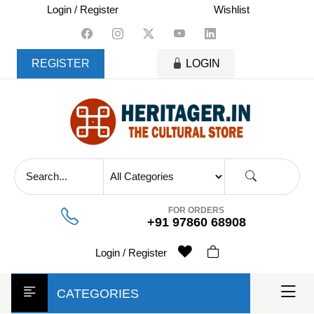
skip
Login / Register
Wishlist
to
content
REGISTER
LOGIN
FOR ORDERS
+91 97860 68908
Login / Register
CATEGORIES