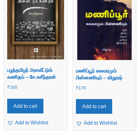
பழந்தமிழர் அளவீட்டுக்
மணிப்பூர் கலவரமும்
கணிதம் – சே.சுசீந்தரன்
பின்னணியும் – விதூஷ்
₹
160
₹
170
Add to cart
Add to cart
Add to Wishlist
Add to Wishlist