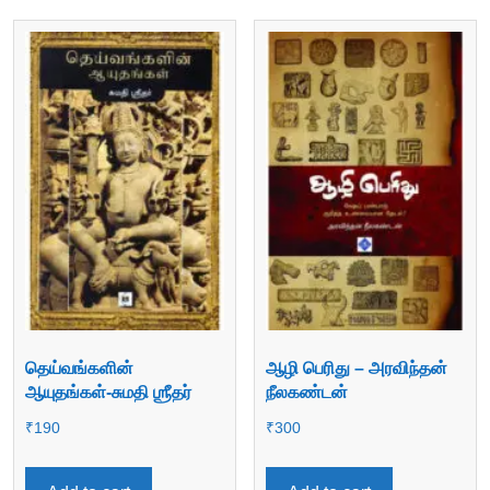
தெய்வங்களின்
ஆழி பெரிது – அரவிந்தன்
ஆயுதங்கள்-சுமதி ஶ்ரீதர்
நீலகண்டன்
₹
190
₹
300