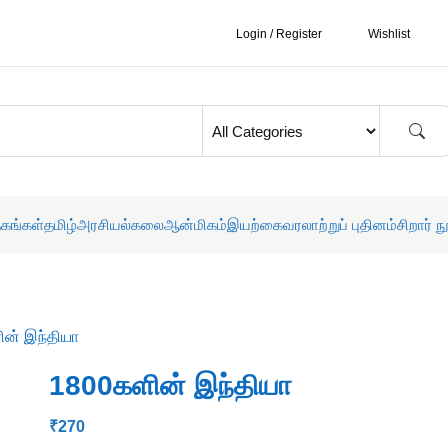
Login / Register
Wishlist
தகங்கள்
தமிழ்
அரசியல்
கலை
ஆன்மிகம்
இயற்கை
வரலாற்றுப் புதினம்
சிறார் ந
ின் இந்தியா
1800களின் இந்தியா
₹
270