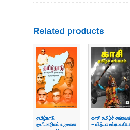
Related products
தமிழ்நாடு
காசி தமிழ்ச் சங்கமம
தனிமாநிலம் உருவான
– வித்யா சுப்ரமணிய