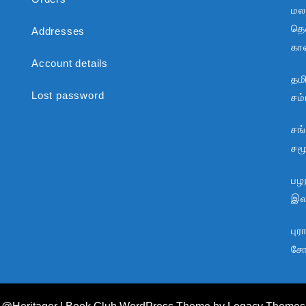
மல
தென
Addresses
கா
Account details
தம
Lost password
சம
சங
சம
பழந
இலக
பு
சோ