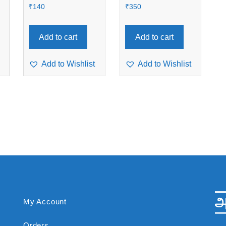
₹
140
₹
350
Add to cart
Add to cart
Add to Wishlist
Add to Wishlist
அ
My Account
Orders