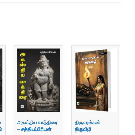
்
அகஸ்திய யாத்திரை
திருவரங்கன்
ம்
– சத்தியப்பிரியன்
திருவிழி