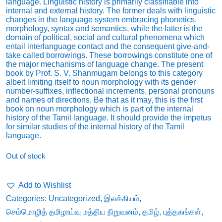
language. Linguistic history is primarily classifiable into
internal and external history. The former deals with linguistic
changes in the language system embracing phonetics,
morphology, syntax and semantics, while the latter is the
domain of political, social and cultural phenomena which
entail interlanguage contact and the consequent give-and-
take called borrowings. These borrowings constitute one of
the major mechanisms of language change. The present
book by Prof. S. V. Shanmugam belongs to this category
albeit limiting itself to noun morphology with its gender
number-suffixes, inflectional increments, personal pronouns
and names of directions. Be that as it may, this is the first
book on noun morphology which is part of the internal
history of the Tamil language. It should provide the impetus
for similar studies of the internal history of the Tamil
language.
Out of stock
Add to Wishlist
Categories:
Uncategorized
,
இலக்கியம்
,
செம்மொழித் தமிழாய்வு மத்திய நிறுவனம்
,
தமிழ்
,
புத்தகங்கள்
,