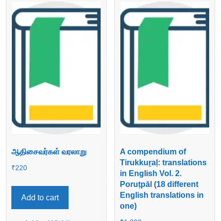
ஆதிசைவர்கள் வரலாறு
A compendium of
Tirukkuṟaḷ: translations
₹
220
in English Vol. 2.
Poruṭpāl (18 different
English translations in
Add to cart
one)