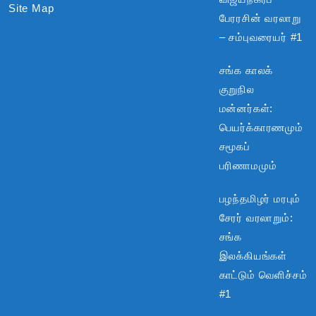
Site Map
பேரரசின் வரலாறு
– சம்புவரையர் #1
சங்க காலக்
குறுநில
மன்னர்கள்:
பெயர்க்காரணமும்
சமூகப்
பரிணாமமும்
பழந்தமிழர் மரபும்
சேரர் வரலாறும்:
சங்க
இலக்கியங்கள்
காட்டும் வெளிச்சம்
#1