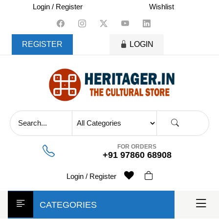
skip
Login / Register
Wishlist
to
content
REGISTER
LOGIN
FOR ORDERS
+91 97860 68908
Login / Register
CATEGORIES