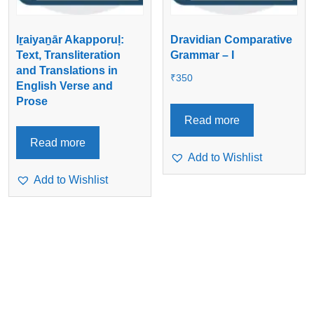
Iṟaiyaṉār Akapporuḷ:
Dravidian Comparative
Text, Transliteration
Grammar – I
and Translations in
₹
350
English Verse and
Prose
Read more
Read more
Add to Wishlist
Add to Wishlist