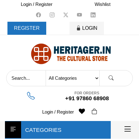
skip
Login / Register
Wishlist
to
content
REGISTER
LOGIN
FOR ORDERS
+91 97860 68908
Login / Register
CATEGORIES