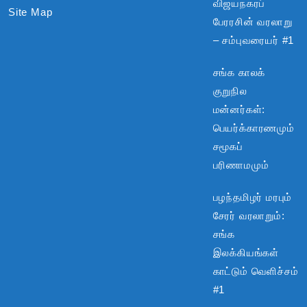
விஜயநகரப்
Site Map
பேரரசின் வரலாறு
– சம்புவரையர் #1
சங்க காலக்
குறுநில
மன்னர்கள்:
பெயர்க்காரணமும்
சமூகப்
பரிணாமமும்
பழந்தமிழர் மரபும்
சேரர் வரலாறும்:
சங்க
இலக்கியங்கள்
காட்டும் வெளிச்சம்
#1