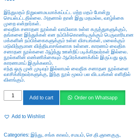
இந்துமதம் நிறுவனமயமாக்கப்பட்ட மற்ற மதம் போன்று
செயல்பட்டதில்லை. அதனால் தான் இது மதமல்ல, வாழ்க்கை
முறை என்றார்கள்.
வைதிக சனாதன நூல்கள் வாயிலாக உள்ள கருத்துகளுக்கும்,
தங்களை இந்துக்கள் என நம்பிக்கொண்டிருக்கும் பெருவாரியான
மக்களின் நம்பிக்கைகளுக்கும் உள்ள விசயங்கள், மலைக்கும்
மடுவிற்குமான வித்தியாசங்களாக உள்ளன. காரணம் வைதிக
சனாதன நூல்களை ஆழ்ந்து ஊன்றிப் படிக்கிறவர்கள் இல்லை.
நூல்களின் எண்ணிக்கையும் ஆயிரக்கணக்கில் இருப்பது ஒரு
காரணமாய் இருக்கலாம்.
எந்த ஒரு முன் முடிவும் இல்லாமல் வைதிக சனாதன நூல்களை
வாசிக்கிறவர்களுக்கு, இந்த நூல் மூலம் பல விடயங்கள் எளிதில்
விளங்கும்.
அறியப்படாத
Add to cart
Order on Whatsapp
இந்து
மதம்:
Add to Wishlist
முதல்
பாகம்
Categories:
இந்து
,
சங்க காலம்
,
சமயம்
,
செ.தி.ஞானகுரு
,
-