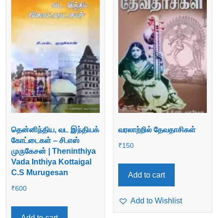
தென்னிந்திய, வட இந்தியக்
வரலாற்றில் தேவதாசிகள்
கோட்டைகள் – சி.எஸ்
₹
150
முருகேசன் | Theninthiya
Vada Inthiya Kottaigal
C.S Murugesan
Add to cart
₹
600
Add to Wishlist
Add to cart