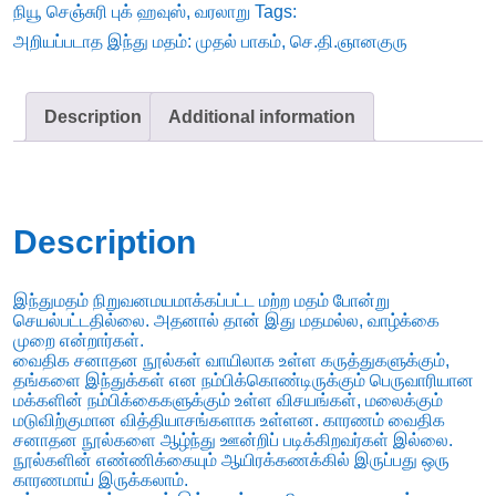
நியூ செஞ்சுரி புக் ஹவுஸ்
,
வரலாறு
Tags:
செ.தி.ஞானகுரு
அறியப்படாத இந்து மதம்: முதல் பாகம்
,
செ.தி.ஞானகுரு
quantity
Description
Additional information
Description
இந்துமதம் நிறுவனமயமாக்கப்பட்ட மற்ற மதம் போன்று
செயல்பட்டதில்லை. அதனால் தான் இது மதமல்ல, வாழ்க்கை
முறை என்றார்கள்.
வைதிக சனாதன நூல்கள் வாயிலாக உள்ள கருத்துகளுக்கும்,
தங்களை இந்துக்கள் என நம்பிக்கொண்டிருக்கும் பெருவாரியான
மக்களின் நம்பிக்கைகளுக்கும் உள்ள விசயங்கள், மலைக்கும்
மடுவிற்குமான வித்தியாசங்களாக உள்ளன. காரணம் வைதிக
சனாதன நூல்களை ஆழ்ந்து ஊன்றிப் படிக்கிறவர்கள் இல்லை.
நூல்களின் எண்ணிக்கையும் ஆயிரக்கணக்கில் இருப்பது ஒரு
காரணமாய் இருக்கலாம்.