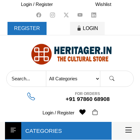
skip
Login / Register
Wishlist
to
content
REGISTER
LOGIN
FOR ORDERS
+91 97860 68908
Login / Register
CATEGORIES