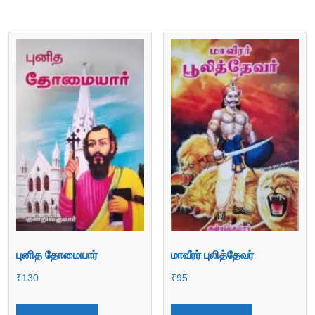
புனித தோமையார்
மாவீரர் புலித்தேவர்
₹
130
₹
95