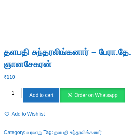
தளபதி சுந்தரலிங்கனார் – பேரா.தே.
ஞானசேகரன்
₹
110
தளபதி
Add to cart
Order on Whatsapp
சுந்தரலிங்கனார்
-
Add to Wishlist
பேரா.தே.
ஞானசேகரன்
Category:
வரலாறு
Tag:
தளபதி சுந்தரலிங்கனார்
quantity