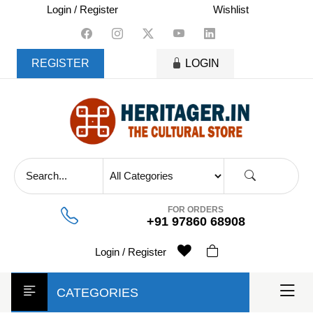
skip
Login / Register
Wishlist
to
content
REGISTER
LOGIN
FOR ORDERS
+91 97860 68908
Login / Register
CATEGORIES