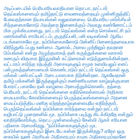
அடிப்படையில் பெரியாரியவாதியான தொ.பா, நாட்டார்
தெய்வங்களையும் தமிழ்நாட்டு வைணவத்தையும் முன்னிறுத்திப்
பேசுவதற்கான நியாயங்கள் வலுவானவை. பெரியாரிய மார்க்சியச்
சிந்தனைகளோடு அவற்றை இணைக்கும் அவரது கண்ணோட்டம்
மிக முக்கியமானது. நாட்டார் தெய்வங்கள் என்ற சொல்லாட்சி நம்
மனங்களில் சாமியாட்டம், குருதிப்பலி, பலி வடிவங்கள் ஆகிய
படங்களாகவே மூட நம்பிக்கைகளோடு பின்னிப் பிணைந்தவையாக
விரிந்துகிடப்பது உண்மை. ஆனால், அவை முற்றிலும் தவறான
பிம்பங்கள் என்று அழுத்தமாகத் தன் கருத்துக்களை வாசகர்
உணரும் விதமாக இந்நூலின் கட்டுரைகள் எடுத்துரைக்கின்றன.
வட்டாரம் சார்ந்த உற்பத்தி அசைவுகளும் சமூக உளவியலும் எனப்
பன்முகத்தன்மையைக் கொண்டாடும் நாட்டார் தெய்வங்கள் ஒரு
மக்கள் பண்பாட்டின் அடையாளமாக நிற்கின்றன. ஆகவேதான்
தமிழ் மக்களின் இருத்தலுக்கும் கண்ணியமான வாழ்வுக்குமான
போராட்டமாகவே தன் வாழ்வை அமைத்துக்கொண்ட தந்தை
பெரியார், நாட்டார் தெய்வங்களை எதிர்கொள்ளாமல் அதிகார
மையமாகிய கோவில்களையும் பெருந்தய்வங்களையும் அதனை
மையப்படுத்திய மனித ஏற்றத்தாழ்வுகளையுமே எதிர்த்தார்.
பெருந்தெய்வங்கள் நம்பிக்கை சார்ந்தவை என்றும் நாட்டார்
வழிபாட்டு முறைகளில் மூட நம்பிக்கை படிந்து கிடக்கிறதே என்றும்
வாதிடுவோர்க்கு, தொ.ப முன்வைக்கும் கேள்வி ஆகச் சரியான
பதிலாக அமைகிறது. “நம்பிக்கைகளுக்கும் மூட
நம்பிக்கைகளுக்கும் இடையே என்ன இருக்கிறது? ஏதோ ஒரு
கையில் நுண் அரசியல் அதிகாரமும் சமூக அதிகாரமும்தானே