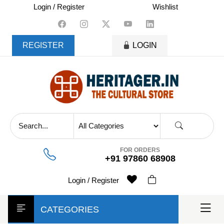
skip
Login / Register
Wishlist
to
content
REGISTER
LOGIN
FOR ORDERS
+91 97860 68908
Login / Register
CATEGORIES