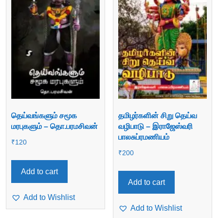
தெய்வங்களும் சமூக
தமிழர்களின் சிறு தெய்வ
மரபுகளும் – தொ.பரமசிவன்
வழிபாடு – இராஜேஸ்வரி
பாலசுப்ரமணியம்
₹
120
₹
200
Add to cart
Add to cart
Add to Wishlist
Add to Wishlist