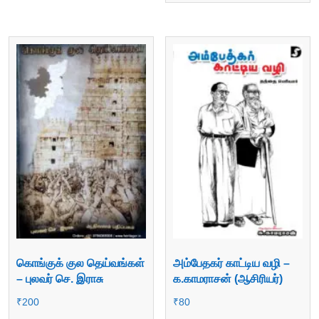
கொங்குக் குல தெய்வங்கள்
அம்பேதகர் காட்டிய வழி –
– புலவர் செ. இராசு
க.காமராசன் (ஆசிரியர்)
₹
200
₹
80