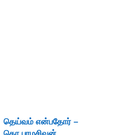
தெய்வம் என்பதோர் –
தொ.பரமசிவன்