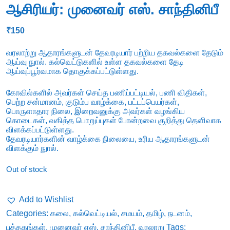
ஆசிரியர்: முனைவர் எஸ். சாந்தினிபீ
₹
150
வரலாற்று ஆதாரங்களுடன் தேவரடியார் பற்றிய தகவல்களை தேடும்
ஆய்வு நுால். கல்வெட்டுகளில் உள்ள தகவல்களை தேடி
ஆய்வுப்பூர்வமாக தொகுக்கப்பட்டுள்ளது.
கோவில்களில் அவர்கள் செய்த பணிப்பட்டியல், பணி விதிகள்,
பெற்ற சன்மானம், குடும்ப வாழ்க்கை, பட்டப்பெயர்கள்,
பொருளாதார நிலை, இறைவனுக்கு அவர்கள் வழங்கிய
கொடைகள், வகித்த பொறுப்புகள் போன்றவை குறித்து தெளிவாக
விளக்கப்பட்டுள்ளது.
தேவரடியார்களின் வாழ்க்கை நிலையை, உரிய ஆதாரங்களுடன்
விளக்கும் நுால்.
Out of stock
Add to Wishlist
Categories:
கலை
,
கல்வெட்டியல்
,
சமயம்
,
தமிழ்
,
நடனம்
,
புத்தகங்கள்
,
முனைவர் எஸ். சாந்தினிபீ
,
வரலாறு
Tags: