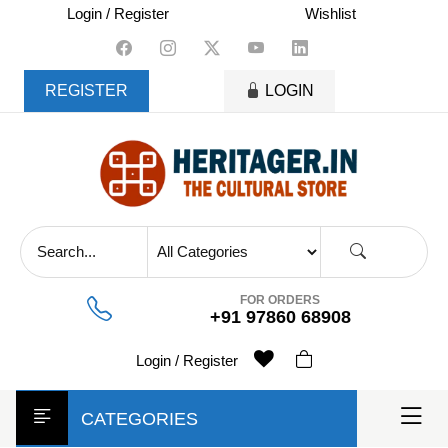
skip
Login / Register
Wishlist
to
content
REGISTER
LOGIN
FOR ORDERS
+91 97860 68908
Login / Register
CATEGORIES