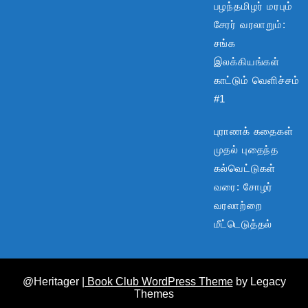
பழந்தமிழர் மரபும்
சேரர் வரலாறும்:
சங்க
இலக்கியங்கள்
காட்டும் வெளிச்சம்
#1
புராணக் கதைகள்
முதல் புதைந்த
கல்வெட்டுகள்
வரை: சோழர்
வரலாற்றை
மீட்டெடுத்தல்
@Heritager
| Book Club WordPress Theme
by Legacy
Themes