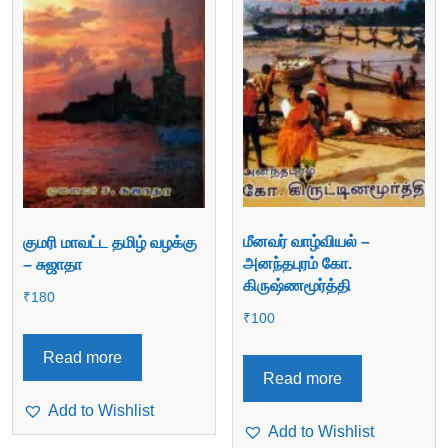
மீனவர் வாழ்வியல் –
குமரி மாவட்ட தமிழ் வழக்கு
அனந்தபுரம் கோ.
– சுஜாதா
கிருஷ்ணமூர்த்தி
₹
180
₹
100
Read more
Read more
Add to Wishlist
Add to Wishlist