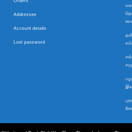
Orders
மல
தென
Addresses
கா
Account details
தம
Lost password
சம
சங
சம
பழந
இலக
பு
சோ