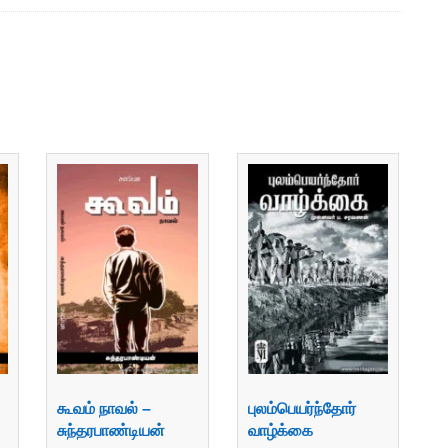
கூவம் நாவல் –
புலம்பெயர்ந்தோர்
சுந்தரபாண்டியன்
வாழ்க்கை