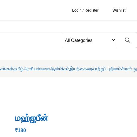
Login / Register
Wishlist
தகங்கள்
தமிழ்
அரசியல்
கலை
ஆன்மிகம்
இயற்கை
வரலாற்றுப் புதினம்
சிறார் ந
மஹ்ஜபீன்
₹
180