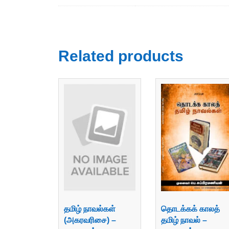
Related products
தமிழ் நாவல்கள்
தொடக்கக் காலத்
(அகரவரிசை) –
தமிழ் நாவல் –