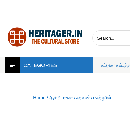
skip
to
content
CATEGORIES
கட்டுரைகள்
புத்
Home
/
ஆசிரியர்கள்
/
ஹஸன்
/ மஹ்ஜபீன்