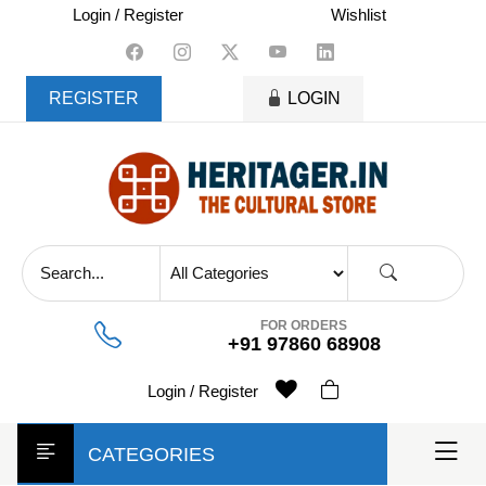
skip
Login / Register
Wishlist
to
content
REGISTER
LOGIN
FOR ORDERS
+91 97860 68908
Login / Register
CATEGORIES