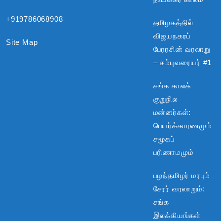
+919786068908
தமிழகத்தில்
விஜயநகரப்
Site Map
பேரரசின் வரலாறு
– சம்புவரையர் #1
சங்க காலக்
குறுநில
மன்னர்கள்:
பெயர்க்காரணமும்
சமூகப்
பரிணாமமும்
பழந்தமிழர் மரபும்
சேரர் வரலாறும்:
சங்க
இலக்கியங்கள்