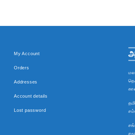
அ
My Account
Orders
மல
தென
Addresses
கா
Account details
தம
Lost password
சம
சங
சம