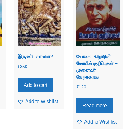
இருண்ட காலமா?
கோவை கிழாரின்
கோயில் குறிப்புகள் –
₹
350
முனைவர்
கே.நாகராசு
Add to cart
₹
120
Add to Wishlist
Read more
Add to Wishlist