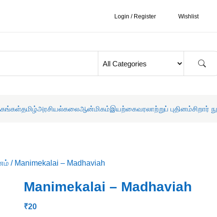
Login / Register
Wishlist
தகங்கள்
தமிழ்
அரசியல்
கலை
ஆன்மிகம்
இயற்கை
வரலாற்றுப் புதினம்
சிறார் ந
னம்
/ Manimekalai – Madhaviah
Manimekalai – Madhaviah
₹
20