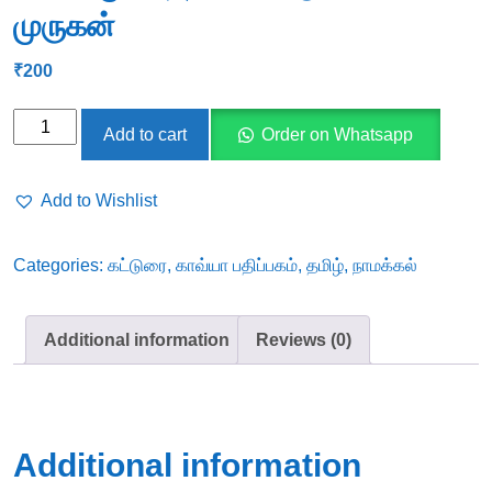
முருகன்
₹
200
நாமக்கல்
Add to cart
Order on Whatsapp
தெய்வங்கள்
-
Add to Wishlist
(தொ)
சு.சண்முகசுந்தரம்,
Categories:
கட்டுரை
,
காவ்யா பதிப்பகம்
,
தமிழ்
,
நாமக்கல்
பெருமாள்
முருகன்
quantity
Additional information
Reviews (0)
Additional information