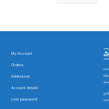
அ
My Account
Orders
மல
தென
Addresses
கா
Account details
தம
Lost password
சம