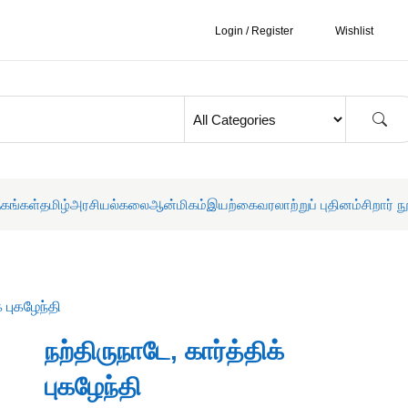
Login / Register
Wishlist
தகங்கள்
தமிழ்
அரசியல்
கலை
ஆன்மிகம்
இயற்கை
வரலாற்றுப் புதினம்
சிறார் ந
் புகழேந்தி
நற்திருநாடே, கார்த்திக்
புகழேந்தி