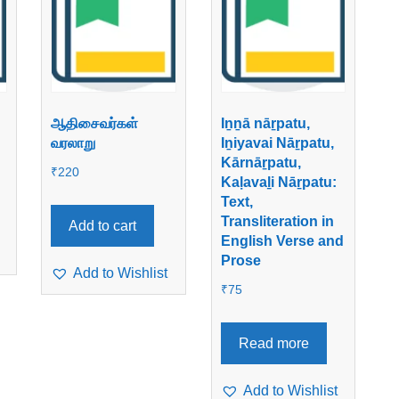
ஆதிசைவர்கள்
Iṉṉā nāṟpatu,
வரலாறு
Iṉiyavai Nāṟpatu,
Kārnāṟpatu,
₹
220
Kaḷavaḻi Nāṟpatu:
Text,
Transliteration in
Add to cart
English Verse and
Prose
Add to Wishlist
₹
75
Read more
Add to Wishlist