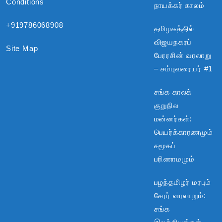
Conditions
நாயக்கர் காலம்
+919786068908
தமிழகத்தில்
விஜயநகரப்
Site Map
பேரரசின் வரலாறு
– சம்புவரையர் #1
சங்க காலக்
குறுநில
மன்னர்கள்:
பெயர்க்காரணமும்
சமூகப்
பரிணாமமும்
பழந்தமிழர் மரபும்
சேரர் வரலாறும்:
சங்க