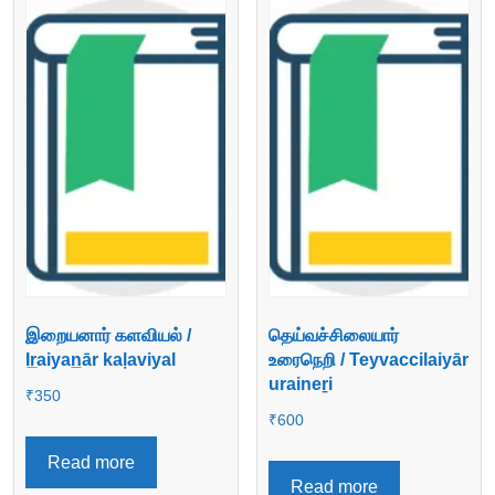
இறையனார் களவியல் /
தெய்வச்சிலையார்
Ir̲aiyan̲ār kaḷaviyal
உரைநெறி / Teyvaccilaiyār
uraineṟi
₹
350
₹
600
Read more
Read more