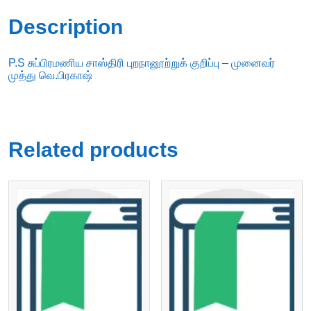
Description
P.S சுப்பிரமணிய சாஸ்திரி புறநானூற்றுக் குறிப்பு – முனைவர்
முத்து வெ.பிரகாஷ்
Related products