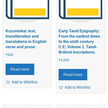
Kur̲untokai: text,
Early Tamil Epigraphy:
transliteration and
From the earliest times
translations in English
to the sixth century
verse and prose
C.E; Volume 1. Tamil-
Brāhmī inscriptions.
₹
600
₹
4,000
Read more
Read more
Add to Wishlist
Add to Wishlist