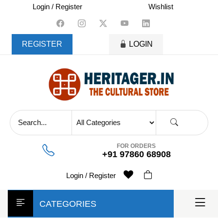
skip
Login / Register
Wishlist
to
content
REGISTER
LOGIN
FOR ORDERS
+91 97860 68908
Login / Register
CATEGORIES