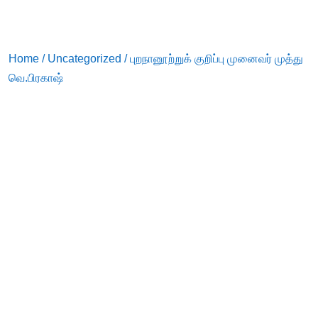
Home
/
Uncategorized
/ புறநானூற்றுக் குறிப்பு முனைவர் முத்து
வெ.பிரகாஷ்