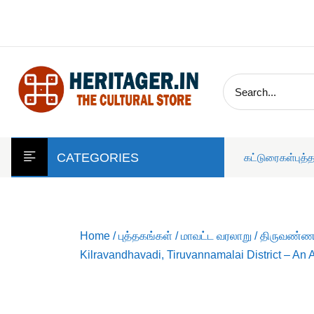
skip
to
content
CATEGORIES
கட்டுரைகள்
புத்
Home
/
புத்தகங்கள்
/
மாவட்ட வரலாறு
/
திருவண்
Kilravandhavadi, Tiruvannamalai District – An A