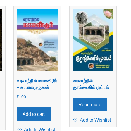
வரலாற்றில் மாமண்டூர்
வரலாற்றில்
– ச. பாலமுருகன்
குரங்கணில் முட்டம்
₹
100
Read more
Add to cart
Add to Wishlist
Add to Wishlist