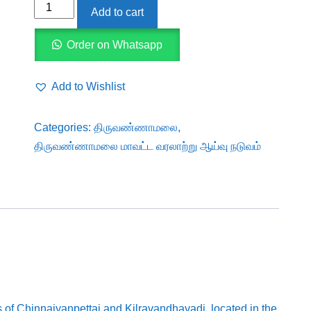
Sculptured
Add to cart
Water
Tanks
Order on Whatsapp
at
Chinnaiyanpettai
Add to Wishlist
and
Kilravandhavadi,
Categories:
திருவண்ணாமலை
,
Tiruvannamalai
திருவண்ணாமலை மாவட்ட வரலாற்று ஆய்வு நடுவம்
District
-
An
Artistic
and
Architectural
Documentation
quantity
s of Chinnaiyanpettai and Kilravandhavadi, located in the