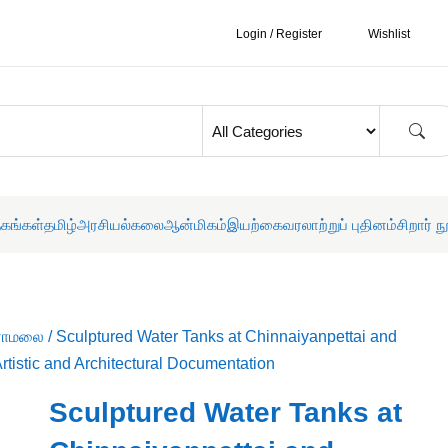
Login / Register
Wishlist
தகங்கள்
தமிழ்
அரசியல்
கலை
ஆன்மிகம்
இயற்கை
வரலாற்றுப் புதினம்
சிறார் ந
ணாமலை
/ Sculptured Water Tanks at Chinnaiyanpettai and
rtistic and Architectural Documentation
Sculptured Water Tanks at