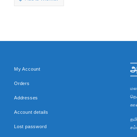
அ
My Account
Orders
மல
தென
Addresses
கா
Account details
தம
Lost password
சம