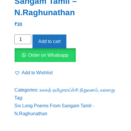
Sangam Tamil –
N.Raghunathan
₹
30
Six
Add to cart
Long
Poems
Order on Whatsapp
From
Sangam
Add to Wishlist
Tamil
-
Categories:
உலகத் தமிழாராய்ச்சி நிறுவனம்
,
வரலாறு
N.Raghunathan
Tag:
quantity
Six Long Poems From Sangam Tamil -
N.Raghunathan