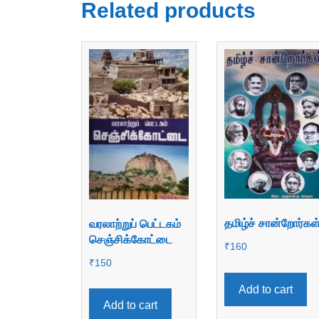
Related products
தமிழ்ச் சான்றோர்கள
வரலாற்றுப் பெட்டகம்
செஞ்சிக்கோட்டை
₹
160
₹
150
Add to cart
Add to cart