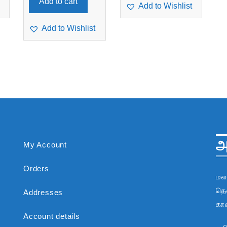
Add to cart
Add to Wishlist
Add to Wishlist
அ
My Account
Orders
மல
தென
Addresses
கா
Account details