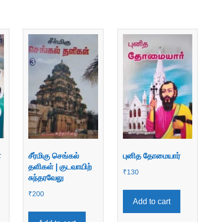
்
சீர்மிகு செங்கல்
புனித தோமையார்
தளிகள் | குடவாயிற்
₹
130
சுந்தரவேலு
₹
200
Add to cart