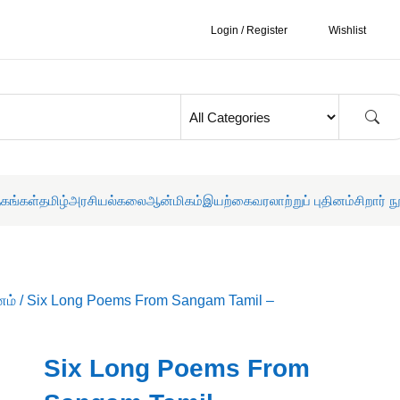
Login / Register
Wishlist
தகங்கள்
தமிழ்
அரசியல்
கலை
ஆன்மிகம்
இயற்கை
வரலாற்றுப் புதினம்
சிறார் ந
னம்
/ Six Long Poems From Sangam Tamil –
Six Long Poems From