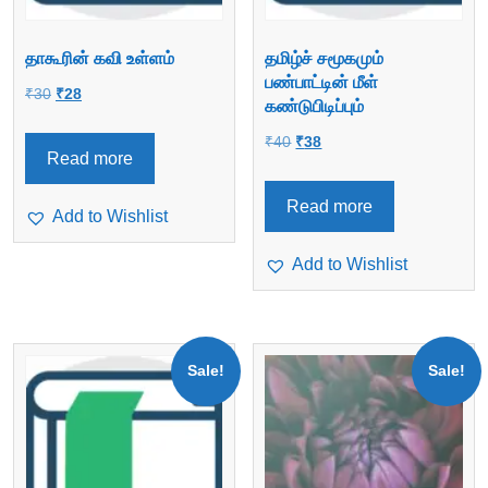
தாகூரின் கவி உள்ளம்
தமிழ்ச் சமூகமும்
பண்பாட்டின் மீள்
Original
Current
₹
30
₹
28
கண்டுபிடிப்பும்
price
price
Original
Current
₹
40
₹
38
was:
is:
Read more
price
price
₹30.
₹28.
was:
is:
Read more
Add to Wishlist
₹40.
₹38.
Add to Wishlist
Sale!
Sale!