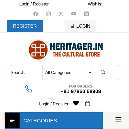
skip
Login / Register
Wishlist
to
content
REGISTER
LOGIN
FOR ORDERS
+91 97860 68908
Login / Register
CATEGORIES