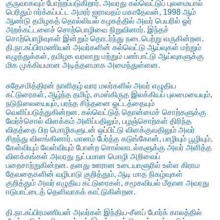
குருவாகவும் போற்றப்படுகிறார். அவரது கல்வெட்டுப் புலமையால்
பெரிதும் ஈர்க்கப்பட்ட அமரர் ஐராவதம் மகாதேவன், 1998 ஆம்
ஆண்டு தமிழகத் தொல்லியல் கழகத்தில் அவர் பெயரில் ஓர்
அறக்கட்டளைச் சொற்பொழிவை நிறுவினார். இந்தச்
சொற்பொழிவுகள் இன்றும் தொடர்ந்து நடைபெற்று வருகின்றன.
தி.நா.சுப்பிரமணியன் அவர்களின் கல்வெட்டு ஆய்வுகள் மற்றும்
எழுத்துக்கள், தமிழக வரலாறு மற்றும் பண்பாட்டு ஆய்வுகளுக்கு
மிக முக்கியமான அடித்தளமாக அமைந்துள்ளன.
சுதேசமித்திரன் நாளிதழ் வார மலர்களில் அவர் எழுதிய
கட்டுரைகள், ஆழ்ந்த தமிழ், சமஸ்கிருத இலக்கியப் புலமையையும்,
நடுநிலையையும், பரந்த சிந்தனை ஓட்டத்தையும்
வெளிப்படுத்துகின்றன. கல்வெட்டுத் தொன்மைச் சொற்களுக்கு
வேர்ச்சொல் விளக்கம் அளிப்பதிலும், பழஞ்சொற்கள் திரிந்த
விதத்தை பிற மொழிகளுடன் ஒப்பிட்டு விளக்குவதிலும் அவர்
சிறந்து விளங்கினார். மானம் பேர்த்த கடுங்கோன், பாழியும் பூழியும்,
கேள்வியும் வேள்வியும் போன்ற சொல்லாடல்களுக்கு அவர் அளித்த
விளக்கங்கள் அவரது நுட்பமான மொழி அறிவைப்
பறைசாற்றுகின்றன. தனது ஊரான உடையாளூரில் உள்ள கிராம
தேவதைகளின் வழிபாடு குறித்தும், ஆடி மாத நிகழ்வுகள்
குறித்தும் அவர் எழுதிய கட்டுரைகள், சமூகவியல் மீதான அவரது
ஈடுபாட்டைத் தெளிவாகக் காட்டுகின்றன.
தி.நா.சுப்பிரமணியன் அவர்கள் இந்திய-சீனப் போர்க் காலத்தில்