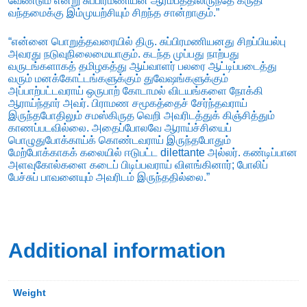
வேண்டும் என்று சுப்பிரமணியன் ஆரம்பத்திலிருந்தே கருதி
வந்தமைக்கு இம்முயற்சியும் சிறந்த சான்றாகும்.”
“என்னை பொறுத்தவரையில் திரு. சுப்பிரமணியனது சிறப்பியல்பு
அவரது நடுவுநிலைமையாகும். கடந்த முப்பது நாற்பது
வருடங்களாகத் தமிழகத்து ஆய்வாளர் பலரை ஆட்டிப்படைத்து
வரும் மனக்கோட்டங்களுக்கும் துவேஷங்களுக்கும்
அப்பாற்பட்டவராய் ஒருபாற் கோடாமல் விடயங்களை நோக்கி
ஆராய்ந்தார் அவர். பிராமண சமூகத்தைச் சேர்ந்தவராய்
இருந்தபோதிலும் சமஸ்கிருத வெறி அவரிடத்துக் கிஞ்சித்தும்
காணப்படவில்லை. அதைப்போலவே ஆராய்ச்சியைப்
பொழுதுபோக்காய்க் கொண்டவராய் இருந்தபோதும்
மேற்போக்காகக் கலையில் ஈடுபட்ட dilettante அல்லர். கண்டிப்பான
அளவுகோல்களை கடைப் பிடிப்பவராய் விளங்கினார்; போலிப்
பேச்சுப் பாவனையும் அவரிடம் இருந்ததில்லை.”
Additional information
Weight