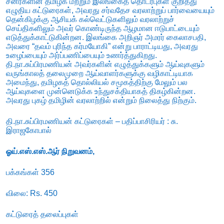
சீனர்களின் தமிழக மற்றும் இலங்கைத் தொடர்புகள் குறித்து
எழுதிய கட்டுரைகள், அவரது சர்வதேச வரலாற்றுப் பார்வையையும்
தென்கிழக்கு ஆசியக் கல்வெட்டுகளிலும் வரலாற்றுச்
செய்திகளிலும் அவர் கொண்டிருந்த ஆழமான ஈடுபாட்டையும்
எடுத்துக்காட்டுகின்றன. இலங்கை அறிஞர் அமரர் கைலாசபதி,
அவரை “தவம் புரிந்த கர்மயோகி” என்று பாராட்டியது, அவரது
உழைப்பையும் அர்ப்பணிப்பையும் உணர்த்துகிறது.
தி.நா.சுப்பிரமணியன் அவர்களின் எழுத்துக்களும் ஆய்வுகளும்
வருங்காலத் தலைமுறை ஆய்வாளர்களுக்கு வழிகாட்டியாக
அமைந்து, தமிழகத் தொல்லியல் சமூகத்திற்கு மேலும் பல
ஆய்வுகளை முன்னெடுக்க உந்துசக்தியாகத் திகழ்கின்றன.
அவரது புகழ் தமிழின் வரலாற்றில் என்றும் நிலைத்து நிற்கும்.
தி.நா.சுப்பிரமணியன் கட்டுரைகள் –
பதிப்பாசிரியர் : சு.
இராஜகோபால்
ஓய்.எஸ்.எஸ்.ஆர் நிறுவனம்,
பக்கங்கள் 356
விலை: Rs. 450
கட்டுரைத் தலைப்புகள்