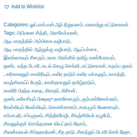
(வரலாற்று
Add to Wishlist
கட்டுரைகள்)
-
Categories:
ஓய்.எஸ்.எஸ்.ஆர் நிறுவனம்
,
வரலாற்று கட்டுரைகள்
பதிப்பாசிரியர்
Tags:
அபிமான சித்தி
,
அளகேச்வரன்
,
சு.
ஆடி மாதத்தில் அம்பிகை வழிபாடு
,
இராஜகோபால்
ஆடி மாதத்தில் ஆற்றுக்கு வழிபாடு
,
ஆடிப்பச்சை
,
quantity
இலங்கையும் சீனரும்
,
உலக அரங்கில் தமிழ்
,
எண்பேராயம்
,
ஒண்ட வந்த பிடாரி
,
கடல் கெழு செல்வி
,
கட்டுரைகள்
,
கதம்ப குலம்
,
கரிகாலனும் காவிரியும்
,
கவிர நாடும் கவிர மக்களும்
,
காகந்தி
,
காஞ்சிவாய்ப் பேரூர்
,
காளிதாசனும் தமிழ்நாடும்
,
காவிரி பிறந்த கதை
,
கிராதர்
,
கிரீசன்
,
குண்டலகேசியும் பிக்ஷஷு நாகசேனரும்
,
கும்பகர்ணேச்சுரம்
,
கேள்வியும் வேள்வியும்
,
கொண்கானம்
,
சமயமும் வேளையும்
,
சம்பாபதி
,
சம்புகுலம்
,
சித்திரமேழி
,
சிரஞ்சீவியர் ஏழுபேர்
,
சிவனுக்குச் சொந்தமான வியட்நாம் தேசம்
,
சிவன்வாயல் சிம்ஹவர்மன்
,
சீத நாடு
,
சீனத்துப் பிடாரி செங் ஹோ
,