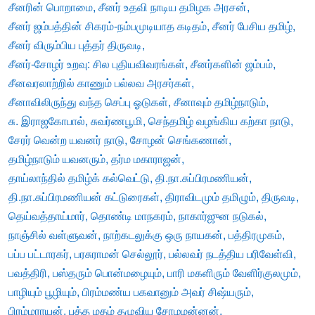
சீனரின் பொறாமை
,
சீனர் உதவி நாடிய தமிழக அரசன்
,
சீனர் ஜம்பத்தின் சிகரம்-நம்பமுடியாத கடிதம்
,
சீனர் பேசிய தமிழ்
,
சீனர் விரும்பிய புத்தர் திருவடி
,
சீனர்-சோழர் உறவு: சில புதியவிவரங்கள்
,
சீனர்களின் ஜம்பம்
,
சீனவரலாற்றில் காணும் பல்லவ அரசர்கள்
,
சீனாவிலிருந்து வந்த செப்பு ஓடுகள்
,
சீனாவும் தமிழ்நாடும்
,
சு. இராஜகோபால்
,
சுவர்ணபூமி
,
செந்தமிழ் வழங்கிய கற்கா நாடு
,
சேரர் வென்ற யவனர் நாடு
,
சோழன் செங்கணான்
,
தமிழ்நாடும் யவனரும்
,
தர்ம மகாராஜன்
,
தாய்லாந்தில் தமிழ்க் கல்வெட்டு
,
தி.நா.சுப்பிரமணியன்
,
தி.நா.சுப்பிரமணியன் கட்டுரைகள்
,
திராவிடமும் தமிழும்
,
திருவடி
,
தெய்வத்தாய்மார்
,
தொண்டி மாநகரம்
,
நாகார்ஜுன நடுகல்
,
நாஞ்சில் வள்ளுவன்
,
நாற்கடலுக்கு ஒரு நாயகன்
,
பத்திரமுகம்
,
பப்ப பட்டாரகர்
,
பரசுராமன் செல்லூர்
,
பல்லவர் நடத்திய பரிவேள்வி
,
பவத்திரி
,
பஸ்தரும் பொன்மழையும்
,
பாரி மகளிரும் வேளிர்குலமும்
,
பாழியும் பூழியும்
,
பிரம்மண்ய பகவானும் அவர் சிஷ்யரும்
,
பிரம்மராயன்
,
புத்த மதம் தழுவிய சோழமன்னன்
,