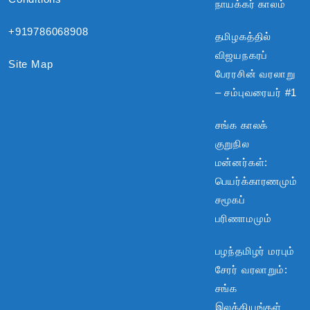
நாயக்கர் காலம்
+919786068908
தமிழகத்தில்
விஜயநகரப்
Site Map
பேரரசின் வரலாறு
– சம்புவரையர் #1
சங்க காலக்
குறுநில
மன்னர்கள்:
பெயர்க்காரணமும்
சமூகப்
பரிணாமமும்
பழந்தமிழர் மரபும்
சேரர் வரலாறும்:
சங்க
இலக்கியங்கள்