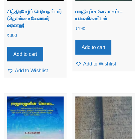
சித்திரமேழிப் பெரியநாட்டார்
பாரதியும் உ.வே.சா வும் –
(தொன்மை வேளாளர்
ய.மணிகண்டன்
வரலாறு)
₹
190
₹
300
Add to cart
Add to cart
Add to Wishlist
Add to Wishlist