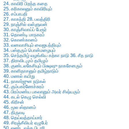
24. காவிரி பிறந்த கதை
25. கரிகாலனும் காவிரியும்
26. சம்பாபதி
27. காகந்தி 28. பவத்திரி
29. நாஞ்சில் வள்ளுவன்
30. காஞ்சிவாய்ப் பேரூர்
31. தொண்டி மாநகரம்
32. கொண்கானம்
33. வனவாசியும் வைஜயந்தியும்
34. பஸ்தரும் பொன்மழையும்
35. செந்தமிழ் வழங்கிய கற்கா நாடு 36. சீத நாடு
37. திராவிடமும் தமிழும்
38. குண்டலகேசியும் பிக்ஷஷு நாகசேனரும்
39. காளிதாசனும் தமிழ்நாடும்
40. மணல் கயிறு
41. நாகார்ஜுன நடுகல்
42. கும்பகர்ணேச்சுரம்
43. பிரம்மண்ய பகவானும் அவர் சிஷ்யரும்
44. கடல் கெழு செல்வி
45. கிரீசன்
46. மூல ஸ்தானம்
47. திருவடி
48. தெய்வத்தாய்மார்
49. சிரஞ்சீவியர் ஏழுபேர்
50. ஒண்ட வந்த பிடாரி