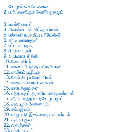
1. சோழன் செங்கணான்
2. பாரி மகளிரும் வேளிர்குலமும்
3. எண்பேராயம்
4. சிவன்வாயல் சிம்ஹவர்மன்
5. பல்லவர் நடத்திய பரிவேள்வி
6. தர்ம மகாராஜன்
7. பப்ப பட்டாரகர்
8. பிரம்மராயன்
9. அபிமான சித்தி
10. வேசாலியர்
11. மானம் பேர்த்த கடுங்கோன்
12. பாழியும் பூழியும்
13. கேள்வியும் வேள்வியும்
14. மலைக்கொடி மன்னன்
15. மலயத்துவசன்
16. புத்த மதம் தழுவிய சோழமன்னன்
17. வீரசோழனும் வீரசோழியமும்
18. சமயமும் வேளையும்
19. சம்புகுலம்
20. விஜயபுரி இக்ஷ்வாகு மன்னர்கள்
21. கதம்ப குலம்
22. ஸைந்தவர்
23. பத்திரமுகம்