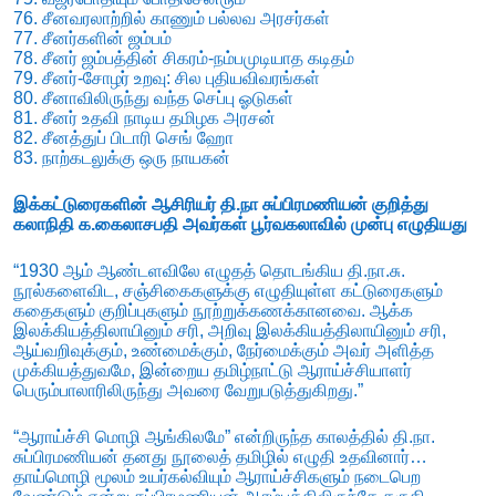
76. சீனவரலாற்றில் காணும் பல்லவ அரசர்கள்
77. சீனர்களின் ஜம்பம்
78. சீனர் ஜம்பத்தின் சிகரம்-நம்பமுடியாத கடிதம்
79. சீனர்-சோழர் உறவு: சில புதியவிவரங்கள்
80. சீனாவிலிருந்து வந்த செப்பு ஓடுகள்
81. சீனர் உதவி நாடிய தமிழக அரசன்
82. சீனத்துப் பிடாரி செங் ஹோ
83. நாற்கடலுக்கு ஒரு நாயகன்
இக்கட்டுரைகளின் ஆசிரியர் தி.நா சுப்பிரமணியன் குறித்து
கலாநிதி க.கைலாசபதி அவர்கள் பூர்வகலாவில் முன்பு எழுதியது
“1930 ஆம் ஆண்டளவிலே எழுதத் தொடங்கிய தி.நா.சு.
நூல்களைவிட, சஞ்சிகைகளுக்கு எழுதியுள்ள கட்டுரைகளும்
கதைகளும் குறிப்புகளும் நூற்றுக்கணக்கானவை. ஆக்க
இலக்கியத்திலாயினும் சரி, அறிவு இலக்கியத்திலாயினும் சரி,
ஆய்வறிவுக்கும், உண்மைக்கும், நேர்மைக்கும் அவர் அளித்த
முக்கியத்துவமே, இன்றைய தமிழ்நாட்டு ஆராய்ச்சியாளர்
பெரும்பாலாரிலிருந்து அவரை வேறுபடுத்துகிறது.”
“ஆராய்ச்சி மொழி ஆங்கிலமே” என்றிருந்த காலத்தில் தி.நா.
சுப்பிரமணியன் தனது நூலைத் தமிழில் எழுதி உதவினார்…
தாய்மொழி மூலம் உயர்கல்வியும் ஆராய்ச்சிகளும் நடைபெற