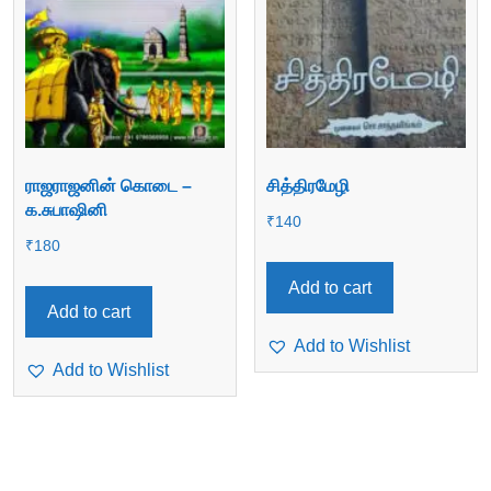
ராஜராஜனின் கொடை –
சித்திரமேழி
க.சுபாஷினி
₹
140
₹
180
Add to cart
Add to cart
Add to Wishlist
Add to Wishlist