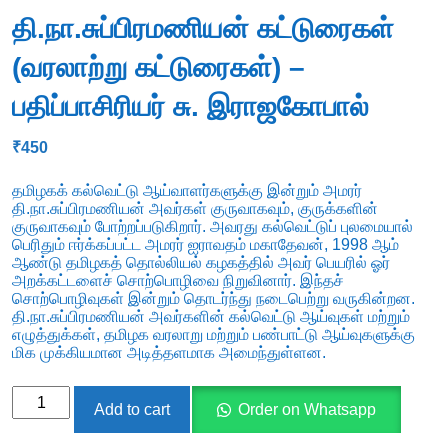
தி.நா.சுப்பிரமணியன் கட்டுரைகள்
(வரலாற்று கட்டுரைகள்) –
பதிப்பாசிரியர் சு. இராஜகோபால்
₹
450
தமிழகக் கல்வெட்டு ஆய்வாளர்களுக்கு இன்றும் அமரர்
தி.நா.சுப்பிரமணியன் அவர்கள் குருவாகவும், குருக்களின்
குருவாகவும் போற்றப்படுகிறார். அவரது கல்வெட்டுப் புலமையால்
பெரிதும் ஈர்க்கப்பட்ட அமரர் ஐராவதம் மகாதேவன், 1998 ஆம்
ஆண்டு தமிழகத் தொல்லியல் கழகத்தில் அவர் பெயரில் ஓர்
அறக்கட்டளைச் சொற்பொழிவை நிறுவினார். இந்தச்
சொற்பொழிவுகள் இன்றும் தொடர்ந்து நடைபெற்று வருகின்றன.
தி.நா.சுப்பிரமணியன் அவர்களின் கல்வெட்டு ஆய்வுகள் மற்றும்
எழுத்துக்கள், தமிழக வரலாறு மற்றும் பண்பாட்டு ஆய்வுகளுக்கு
மிக முக்கியமான அடித்தளமாக அமைந்துள்ளன.
தி.நா.சுப்பிரமணியன்
Add to cart
Order on Whatsapp
கட்டுரைகள்