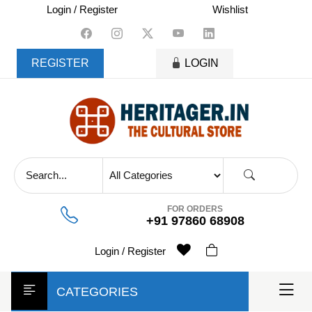
skip
Login / Register
Wishlist
to
content
REGISTER
LOGIN
FOR ORDERS
+91 97860 68908
Login / Register
CATEGORIES