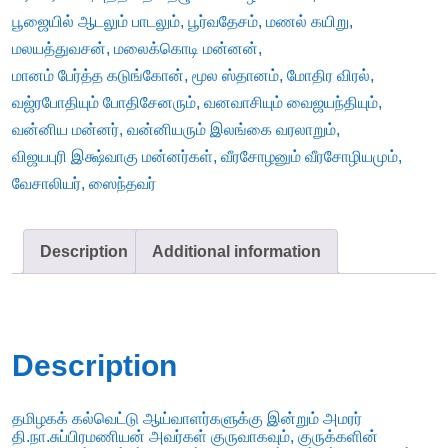
பூஜையில் ஆடலும் பாடலும்
,
பூர்வதேசம்
,
மணல் கயிறு
,
மலயத்துவசன்
,
மலைக்கொடி மன்னன்
,
மானம் பேர்த்த கடுங்கோன்
,
மூல ஸ்தானம்
,
மோதிர விரல்
,
வஜ்ரபோதியும் போதிசேனரும்
,
வனவாசியும் வைஜயந்தியும்
,
வன்னிய மன்னர்
,
வன்னியரும் இலங்கை வரலாறும்
,
விஜயபுரி இக்ஷ்வாகு மன்னர்கள்
,
வீரசோழனும் வீரசோழியமும்
,
வேசாலியர்
,
ஸைந்தவர்
Description
Additional information
Description
தமிழகக் கல்வெட்டு ஆய்வாளர்களுக்கு இன்றும் அமரர்
தி.நா.சுப்பிரமணியன் அவர்கள் குருவாகவும், குருக்களின்