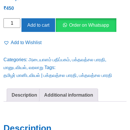
₹
450
தமிழர்
Add to cart
Order on Whatsapp
மானிடவியல்
|
Add to Wishlist
பக்தவத்சல
பாரதி
Categories:
அடையாளம் பதிப்பகம்
,
பக்தவத்சல பாரதி
,
quantity
மானுடவியல்
,
வரலாறு
Tags:
தமிழர் மானிடவியல் | பக்தவத்சல பாரதி
,
பக்தவத்சல பாரதி
Description
Additional information
Description