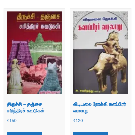
திருச்சி – தஞ்சை
விடியலை நோக்கி களப்பிரர்
சரித்திரச் சுவடுகள்
வரலாறு
₹
150
₹
120