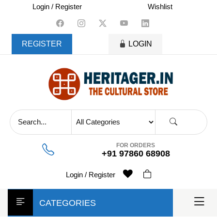
skip
Login / Register
Wishlist
to
content
REGISTER
LOGIN
FOR ORDERS
+91 97860 68908
Login / Register
CATEGORIES