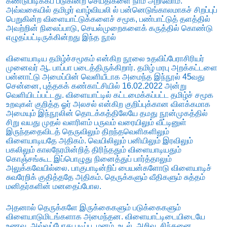
கண்டுபிடிக்கப் படுகின்ற செய்திகளை நாம் அறிவோம்.
அவ்வகையில் தமிழர் வாழ்வியலி ல் பன்னெடுங்காலமாகச் சிறப்புப்
பெறுகின்ற விளையாட்டுக்களைச் சமூக, பண்பாட்டுத் தளத்தில்
அவற்றின் நிலைப்பாடு, செயல்முறைகளைக் கருத்தில் கொண்டு
எழுதப்பட்டிருக்கின்றது இந்த நூல்
விளையாடிய தமிழ்ச்சமூகம் என்கிற நூலை உதவிப்பேராசிரியர்
முனைவர் ஆ.
பாப்பா படைத்திருக்கிறார். தமிழ் மரபு அறக்கட்டளை
பன்னாட்டு அமைப்பின் வெளியீடாக அமைந்த இந்நூல் 45வது
சென்னை, புத்தகக் கண்காட்சியில் 16.02.2022 அன்று
வெளியிடப்பட்டது. விளையாட்டில் கட்டமைக்கப்பட்ட தமிழ்ச் சமூக
உறவுகள் குறித்த ஓர் அலசல் என்கிற குறிப்புக்கான விளக்கமாக
அமையும் இந்நூலின் தொடக்கத்திலேயே தமது நூன்முகத்தில்
சிறு வயது முதல் வளரிளம் பருவம் வரையிலும் வீட்டினுள்
இருந்ததைவிடத் தெருவிலும் திறந்தவெளிகளிலும்
விளையாடியதே அதிகம். வெயிலிலும் பனியிலும் இரவிலும்
பகலிலும் காலநேரமின்றித் திரிந்ததும்
விளையாடியதும்
கொஞ்சங்கூட இப்பொழுது நினைத்துப் பார்த்தாலும்
அலுக்கவேயில்லை. பாகுபாடின்றிப் பையன்களோடு விளையாடிச்
சுவரேறிக் குதித்ததே அதிகம். தெருக்களும் வீதிகளும் சுத்தம்
மனிதர்களின் மனதைப்போல.
அதனால் தெருக்களே இருக்கைகளும் படுக்கைகளும்
விளையாடுமிடங்களாக
அமைந்தன. விளையாட்டிடையிடையே
உணவு. அவ்வப்போது படிப்பு. மனம், உடல், அறிவு, சிந்தனை