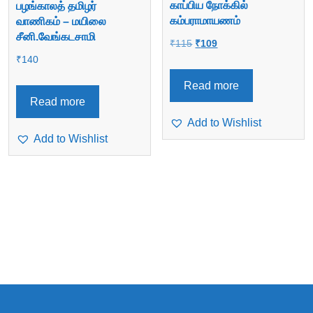
காப்பிய நோக்கில்
பழங்காலத் தமிழர்
கம்பராமாயணம்
வாணிகம் – மயிலை
சீனி.வேங்கடசாமி
Original
Current
₹
115
₹
109
₹
140
price
price
was:
is:
Read more
₹115.
₹109.
Read more
Add to Wishlist
Add to Wishlist