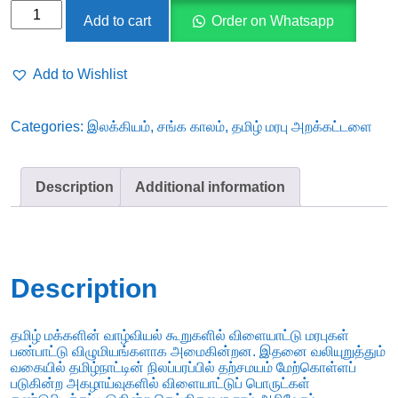
விளையாடிய
Add to cart
Order on Whatsapp
தமிழ்ச்
சமூகம்:
Add to Wishlist
விளையாட்டில்
கட்டமைக்கப்பட்ட
Categories:
இலக்கியம்
,
சங்க காலம்
,
தமிழ் மரபு அறக்கட்டளை
தமிழ்ச்
சமூக
உறவுகள்
Description
Additional information
குறித்த
ஓர்
அலசல்
-
Description
ஆ. பாப்பா
quantity
தமிழ் மக்களின் வாழ்வியல் கூறுகளில் விளையாட்டு மரபுகள்
பண்பாட்டு விழுமியங்களாக அமைகின்றன. இதனை வலியுறுத்தும்
வகையில் தமிழ்நாட்டின் நிலப்பரப்பில் தற்சமயம் மேற்கொள்ளப்
படுகின்ற அகழாய்வுகளில் விளையாட்டுப் பொருட்கள்