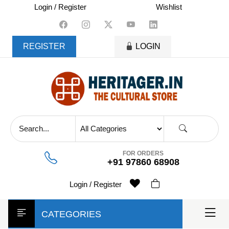
skip
Login / Register
Wishlist
to
content
REGISTER
LOGIN
FOR ORDERS
+91 97860 68908
Login / Register
CATEGORIES