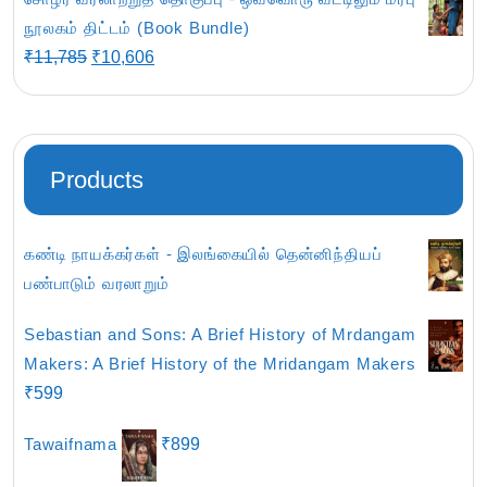
₹117.
₹99.
நூலகம் திட்டம் (Book Bundle)
Original
Current
₹
11,785
₹
10,606
price
price
was:
is:
₹11,785.
₹10,606.
Products
கண்டி நாயக்கர்கள் - இலங்கையில் தென்னிந்தியப்
பண்பாடும் வரலாறும்
Sebastian and Sons: A Brief History of Mrdangam
Makers: A Brief History of the Mridangam Makers
₹
599
Tawaifnama
₹
899