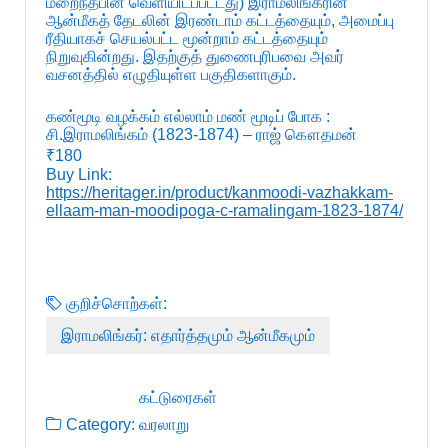
மறைந்தபின் வெளியிடப்பட்டது) இராமலிங்கரின்
ஆன்மீகத் தேடலின் இரண்டாம் கட்டத்தையும், அமைப்பு
ரீதியாகச் செயல்பட்ட மூன்றாம் கட்டத்தையும்
நிறுவுகின்றது. இதற்குத் துணைபுரிபவை அவர்
வசனத்தில் எழுதியுள்ள பகுதிகளாகும்.
கண்மூடி வழக்கம் எல்லாம் மண் மூடிப் போக :
சி.இராமலிங்கம் (1823-1874) – ராஜ் கௌதமன்
₹180
Buy Link:
https://heritager.in/product/kanmoodi-vazhakkam-
ellaam-man-moodipoga-c-ramalingam-1823-1874/
குறிச்சொற்கள்:
இராமலிங்கர்: எதார்த்தமும் ஆன்மீகமும்
கட்டுரைகள்
Category:
வரலாறு