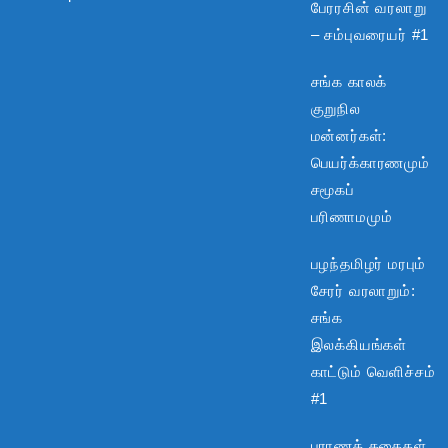
பேரரசின் வரலாறு
– சம்புவரையர் #1
சங்க காலக்
குறுநில
மன்னர்கள்:
பெயர்க்காரணமும்
சமூகப்
பரிணாமமும்
பழந்தமிழர் மரபும்
சேரர் வரலாறும்:
சங்க
இலக்கியங்கள்
காட்டும் வெளிச்சம்
#1
புராணக் கதைகள்