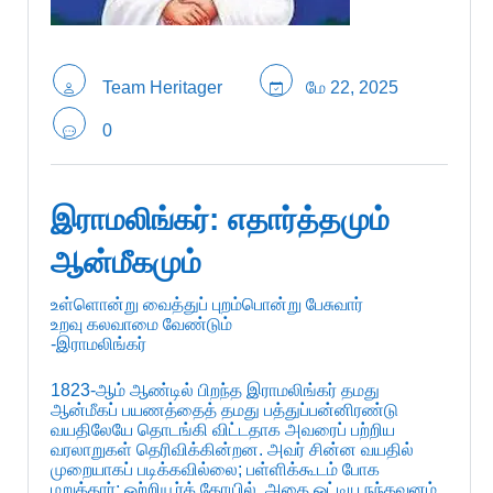
Team Heritager
மே 22, 2025
0
இராமலிங்கர்: எதார்த்தமும்
ஆன்மீகமும்
உள்ளொன்று வைத்துப் புறம்பொன்று பேசுவார்
உறவு கலவாமை வேண்டும்
-இராமலிங்கர்
1823-ஆம் ஆண்டில் பிறந்த இராமலிங்கர் தமது
ஆன்மீகப் பயணத்தைத் தமது பத்துப்பன்னிரண்டு
வயதிலேயே தொடங்கி விட்டதாக அவரைப் பற்றிய
வரலாறுகள் தெரிவிக்கின்றன. அவர் சின்ன வயதில்
முறையாகப் படிக்கவில்லை; பள்ளிக்கூடம் போக
மறுத்தார்; ஒற்றியூர்க் கோயில், அதை ஒட்டிய நந்தவனம்,