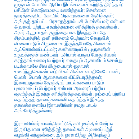
முருகள் கோயில் ஆகிய இடங்களைச் சுற்றித் திரிந்தார்;
பசியின் கொடுமையை உணர்ந்தவர்; சென்னை
நகரத்தைவிட, கோயில் பிரகாரங்களை நேசித்தவர்;
அங்குத் தரப்பட்ட பிரசாதத்தால் பசி போக்கியவர் என்பன
அவரைப் பற்றிய எதார்த்தமான சரித்திரத் தகவல்கள்.
அவர் ஆறுமாதக் குழந்தையாக இருந்த போதே
சிதம்பரத்தில் ஒளி தரிசனம் பெற்றவர்; தெருவில்
விளையாடும் சிறுவனாக இருந்தபோதே சிவனால்
ஆட்கொள்ளப்பட்டவர்; கண்ணாடியில் முருகனின்
உருவத்தைச் கண்டவர்; பசியால் வாடிய போது சிவன்
கரத்தால் உணவு பெற்றவர் எதையும் ஆசானிடம் சென்று
படிக்காமலே சிவ கிருபையால் ஓதாமல்
உணர்ந்துகொண்டவர்; மிகச் சின்ன வயதிலேயே மண்,
பெண், பொன் ஆசைகளை விட்டொழித்தவர்;
இறையருளால் தோத்திரப் பாடல்களைப் பாடும்
புலமையைப் பெற்றவர் என்பன அவரைப் பற்றிய
எதார்த்தம் இகந்த சரித்திரத்தகவல்கள். தம்மைப் பற்றிய
எதார்த்தத் தகவல்களைவி எதார்த்தம் இசுந்த
தகவல்களையே இராமலிங்கர் தமது பாடல்
அங்கீகரித்துள்ளார்.
இராமலிங்கர் காலந்தொட்டுத் தமிழகத்தில் மேற்படி
இருவிதமான சரித்திரத் தகவல்கள் அவரைப் பற்றி
வழங்கி வந்துள்ளன. இந் ஓரளவிற்கு அறிவுக்குப்