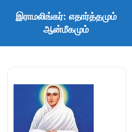
இராமலிங்கர்: எதார்த்தமும்
ஆன்மீகமும்