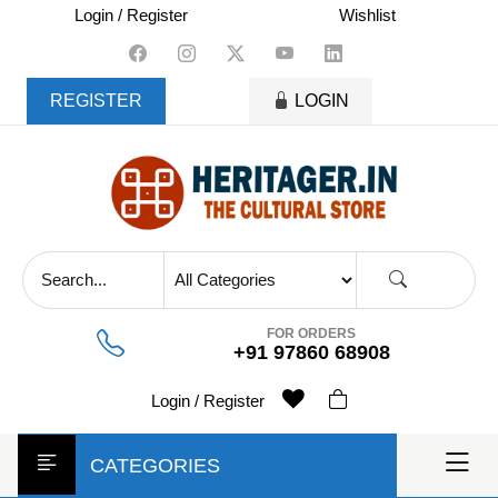
skip
Login / Register
Wishlist
to
content
REGISTER
LOGIN
FOR ORDERS
+91 97860 68908
Login / Register
CATEGORIES