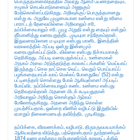
பொருத்தமானவிதத்தில் அவரது ஆன்மீ பயணத்தையும்,
சமூகச் செயல்பாடுகளையும் அணுகும்
மேற்கொள்ளப்படுகிறது. அறிவுக்குப் பொருத்தமானது
என்று கூ அதுவே முழுமையான உண்மை என்று உரிமை
பாராட்டத் தேவையில்லை அறிவாலும் சரி,
நம்பிக்கையாலும் சரி. முழு அறுதி என்று தையும் என்றும்
தீர்மானித்து வரையறுத்திட முடியுமா சந்தேகம்தான்.
இதுவரையிலான ம டியுமா என்பது மானிட இனத்தின்
வரலலாத்தில் அப்படி ஒன்று இன்னமும்
வரையறுக்கப்பட்டுவிட வில்லை என்பது நிச்சயமாகத்
தெரிகிறது. அப்படி வரையறுக்கப்பட்ட உண்மைகள்
அநகம் அவை அடுத்தடுத்த காலகட்டங்களில் ‘மெய்யாய்
இருந்தது ட்செல நாட்செல வெட்ட வெறும் பொய்யாய்ப்
பழங்கதையாய்க் வாய் மெல்லப் போனதுவே’ (52) என்று
பட்டினத்தார் சொள்ளது போல் ஆகியுள்ளன! அப்படிப்
போய்விட நம்பிக்கையாலும் கண்ட உண்மை என்பது
தெரிவதால்தான் அதனை மிடக் கூடியதுதான்
அறிவாலும் அறிந்து கொள்ளும் ஆர்வம்
மேலோங்குகிறது. அதனை அறிந்து கொள்ள
முயற்சிப்பதால், ஒன்றை வீணில் வழிபட்டு இறுதியில்
ஏமாறும் நிலைமையைத் தவிர்த்திட முடிகிறது.
நம்பிக்கை, வீரவணக்கம், வழிபாடு, திருஉருவமயமாக்கம்
ஆகியவற்றை விடுத்து, பத்தொன்பதாம் நூற்றாண்டில்
1874 வரை ஏறத்தாழ நாற்பதாண்டுக் காலகட்டத்தில்