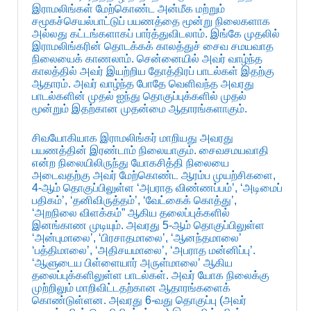
இராமலிங்கள் மேற்கொண்ட அன்மீக மற்றும்
சமூகச்செயல்பாட்டுப் பயணத்தை மூன்று நிலைகளாக
அல்லது கட்டங்களாகப் பார்த்துவிடலாம். இங்கே முதலில்
இராமலிங்கரின் தொடக்கக் காலத்துச் சைவ சமயவாத
நிலையைக் காணலாம். சென்னையில் அவர் வாழ்ந்த
காலத்தில் அவர் இயற்றிய தோத்திரப் பாடல்கள் இதற்கு
ஆதாரம். அவர் வாழ்ந்த போதே வெளிவந்த அவரது
பாடல்களின் முதல் ஐந்து தொகுப்புக்களில் முதல்
மூன்றும் இதற்கான முதன்மை ஆதாரங்களாகும்.
சிவயோகியாக இராமலிங்கர் மாறியது அவரது
பயணத்தின் இரண்டாம் நிலையாகும். சைவசமயவாதி
என்ற நிலையிலிருந்து யோகசித்தி நிலையை
அடைவதற்கு அவர் மேற்கொண்ட ஆரம்ப முயற்சிகளை,
4-ஆம் தொகுப்பிலுள்ள ‘அபராத விண்ணப்பம்’, ‘அடிமைப்
பதிகம்’, ‘தனிவிருத்தம்’, ‘வேட்கைக் கொத்து’,
‘அறநிலை விளக்கம்” ஆகிய தலைப்புக்களில்
இனங்காண முடியும். அவரது 5-ஆம் தொகுப்பிலுள்ள
‘அன்புமாலை’, ‘பிரசாதமாலை’, ‘ஆனந்தமாலை’
‘பத்திமாலை’, ‘அதிசயமாலை’, ‘அபராத மன்னிப்பு’.
‘ஆளுடைய பிள்ளையார் அருள்மாலை’ ஆகிய
தலைப்புக்களிலுள்ள பாடல்கள். அவர் யோக நிலைக்கு
முற்றிலும் மாறிவிட்டதற்கான ஆதாரங்களைக்
கொண்டுள்ளன. அவரது 6-வது தொகுப்பு (அவர்