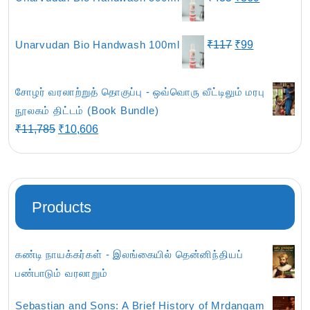
₹801.
₹679.
price
price
was:
is:
Original
Current
Unarvudan Bio Handwash 100ml
₹
117
₹
99
₹435.
₹369.
price
price
was:
is:
சோழர் வரலாற்றுத் தொகுப்பு - ஒவ்வொரு வீட்டிலும் மரபு
₹117.
₹99.
நூலகம் திட்டம் (Book Bundle)
Original
Current
₹
11,785
₹
10,606
price
price
was:
is:
₹11,785.
₹10,606.
Products
கண்டி நாயக்கர்கள் - இலங்கையில் தென்னிந்தியப்
பண்பாடும் வரலாறும்
Sebastian and Sons: A Brief History of Mrdangam