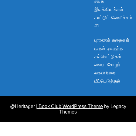
சங்க
இலக்கியங்கள்
காட்டும் வெளிச்சம்
#1
புராணக் கதைகள்
முதல் புதைந்த
கல்வெட்டுகள்
வரை: சோழர்
வரலாற்றை
மீட்டெடுத்தல்
@Heritager
| Book Club WordPress Theme
by Legacy
Themes