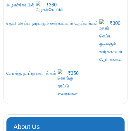
அழகர்கோயில்
₹
380
உதவி செய்ய ஓடிவரும் ஊர்க்காவல் தெய்வங்கள்
₹
300
கொங்கு நாட்டு வைரங்கள்
₹
350
About Us