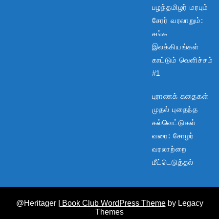
பழந்தமிழர் மரபும்
சேரர் வரலாறும்:
சங்க
இலக்கியங்கள்
காட்டும் வெளிச்சம்
#1
புராணக் கதைகள்
முதல் புதைந்த
கல்வெட்டுகள்
வரை: சோழர்
வரலாற்றை
மீட்டெடுத்தல்
@Heritager
| Book Club WordPress Theme
by Legacy
Themes