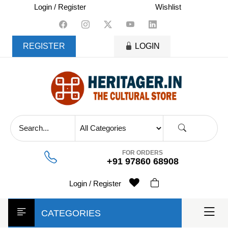
skip
Login / Register
Wishlist
to
content
REGISTER
LOGIN
FOR ORDERS
+91 97860 68908
Login / Register
CATEGORIES