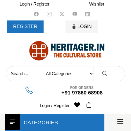
skip
Login / Register
Wishlist
to
content
REGISTER
LOGIN
FOR ORDERS
+91 97860 68908
Login / Register
CATEGORIES