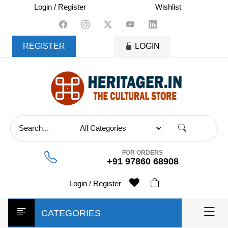
skip
Login / Register
Wishlist
to
content
REGISTER
LOGIN
FOR ORDERS
+91 97860 68908
Login / Register
CATEGORIES