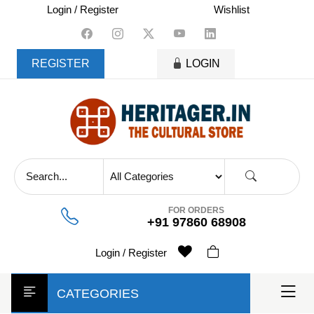
skip
Login / Register
Wishlist
to
content
REGISTER
LOGIN
FOR ORDERS
+91 97860 68908
Login / Register
CATEGORIES