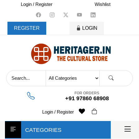
skip
Login / Register
Wishlist
to
content
REGISTER
LOGIN
FOR ORDERS
+91 97860 68908
Login / Register
CATEGORIES